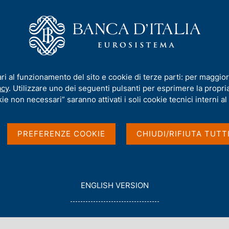
iamo
Compiti
Servizi al cittadino
Pubbli
menti
/
I benchmark finanziari nell'area dell'euro
/
Regolamento Bench
ari al funzionamento del sito e cookie di terze parti: per maggior
ark
acy
. Utilizzare uno dei seguenti pulsanti per esprimere la propria 
ie non necessari” saranno attivati i soli cookie tecnici interni al 
PREFERENZE COOKIE
CHIUDI/RIFIUTA TUTT
G
ENGLISH VERSION
O
T
O