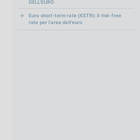
g
DELL'EURO
i
n
Euro short-term rate (€STR): il risk-free
a
rate per l'area dell'euro