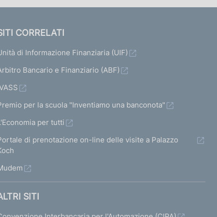
SITI CORRELATI
Unità di Informazione Finanziaria (UIF)
Arbitro Bancario e Finanziario (ABF)
IVASS
Premio per la scuola "Inventiamo una banconota"
L'Economia per tutti
Portale di prenotazione on-line delle visite a Palazzo
Koch
Mudem
ALTRI SITI
Convenzione Interbancaria per l'Automazione (CIPA)