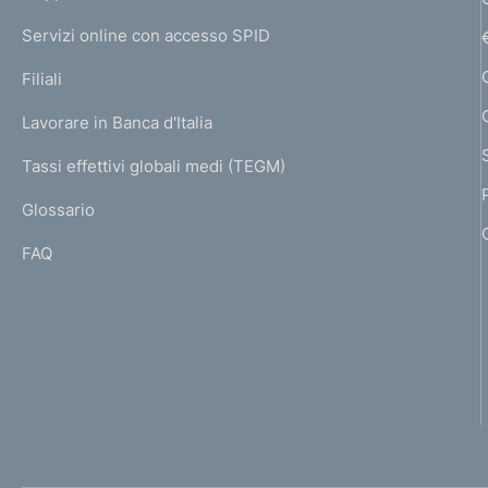
m
I
e
Servizi online con accesso SPID
N
p
K
Filiali
a
U
g
Lavorare in Banca d'Italia
T
e
I
Tassi effettivi globali medi (TEGM)
)
L
Glossario
I
FAQ