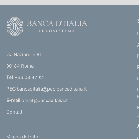
F
o
o
(
t
t
e
via Nazionale 91
o
r
00184 Roma
r
n
Tel
+39 06 47921
a
PEC
bancaditalia@pec.bancaditalia.it
a
l
E-mail
email@bancaditalia.it
l
Contatti
'
h
o
L
Mappa del sito