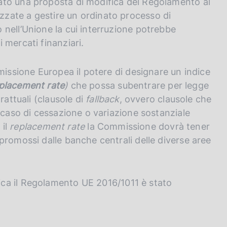
ato una proposta di modifica del Regolamento al
nalizzate a gestire un ordinato processo di
nell’Unione la cui interruzione potrebbe
 mercati finanziari.
missione Europea il potere di designare un indice
eplacement rate
)
che possa subentrare per legge
rattuali (clausole di
fallback
, ovvero clausole che
 caso di cessazione o variazione sostanziale
 il
replacement rate
la Commissione dovrà tener
promossi dalle banche centrali delle diverse aree
a il Regolamento UE 2016/1011 è stato