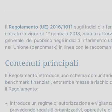
c
o
o
k
i
Il
Regolamento (UE) 2016/1011
sugli indici di r
e
entrato in vigore il 1° gennaio 2018, mira a rafforz
:
generale, del pubblico negli indici di riferimento ut
nell’Unione (benchmark) in linea con le raccomand
Contenuti principali
Il Regolamento introduce uno schema comunitario v
benchmark finanziari, entrambe messe a rischio da
il Regolamento:
introduce un regime di autorizzazione e vigilanz
prevedendo requisiti organizzativi, operativi e 