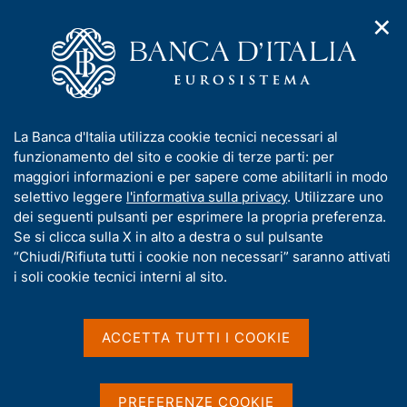
✕
H
A
o
C
p
m
e
r
e
r
i
p
c
Home
/
Compiti
/
Risoluzione e gestione delle crisi
/
m
a
a
Comunicazioni
/
e
g
n
Comunicazione relativa alla contribuzione 2023 al Fondo di
I
La Banca d'Italia utilizza cookie tecnici necessari al
n
e
e
Risoluzione Unico
n
funzionamento del sito e cookie di terze parti: per
u
l
d
f
maggiori informazioni e per sapere come abilitarli in modo
i
s
Comunicazione relativa
o
selettivo leggere
l'informativa sulla privacy
. Utilizzare uno
n
i
r
dei seguenti pulsanti per esprimere la propria preferenza.
alla contribuzione 2023 al
a
t
m
Se si clicca sulla X in alto a destra o sul pulsante
v
o
Fondo di Risoluzione
i
a
“Chiudi/Rifiuta tutti i cookie non necessari” saranno attivati
g
t
i soli cookie tecnici interni al sito.
Unico
a
i
z
v
i
a
o
ACCETTA TUTTI I COOKIE
n
s
e
Condividi
u
S
t
i
PREFERENZE COOKIE