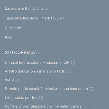
a
U
g
Lavorare in Banca d'Italia
T
e
I
Tassi effettivi globali medi (TEGM)
)
L
Glossario
I
FAQ
SITI CORRELATI
Unità di Informazione Finanziaria (UIF)
Arbitro Bancario e Finanziario (ABF)
IVASS
Premio per la scuola "Inventiamo una banconota"
L'Economia per tutti
Portale di prenotazione on-line delle visite a