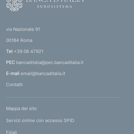
o
o
(
t
t
e
via Nazionale 91
o
r
00184 Roma
r
n
Tel
+39 06 47921
a
PEC
bancaditalia@pec.bancaditalia.it
a
l
E-mail
email@bancaditalia.it
l
Contatti
'
h
o
L
Mappa del sito
m
I
e
Servizi online con accesso SPID
N
p
K
Filiali