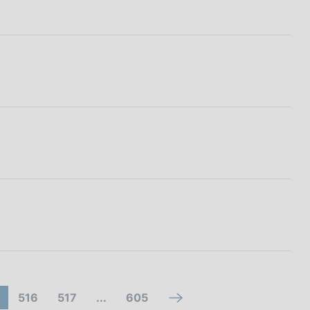
V
V
(
516
517
...
605
V