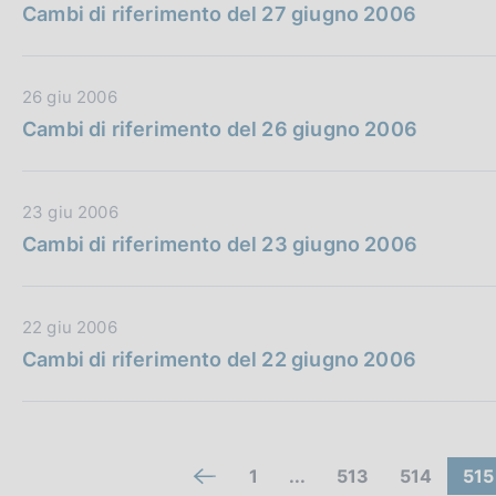
o
a
Cambi di riferimento del 27 giugno 2006
c
b
n
t
a
b
e
a
z
l
:
P
i
D
26 giu 2006
i
u
o
a
Cambi di riferimento del 26 giugno 2006
c
b
n
t
a
b
e
a
z
l
:
P
i
D
23 giu 2006
i
u
o
a
Cambi di riferimento del 23 giugno 2006
c
b
n
t
a
b
e
a
z
l
:
P
i
D
22 giu 2006
i
u
o
a
Cambi di riferimento del 22 giugno 2006
c
b
n
t
a
b
e
a
z
l
:
P
i
i
u
o
C
(
V
V
(
1
...
513
514
515
c
V
b
n