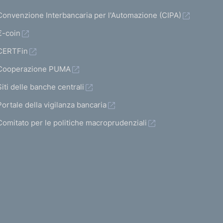
a
a
i
a
Convenzione Interbancaria per l'Automazione (CIPA)
5
5
t
s
€-coin
1
1
a
u
CERTFin
6
7
t
c
Cooperazione PUMA
o
c
)
Siti delle banche centrali
e
V
s
Portale della vigilanza bancaria
a
s
Comitato per le politiche macroprudenziali
i
i
a
v
l
a
l
a
s