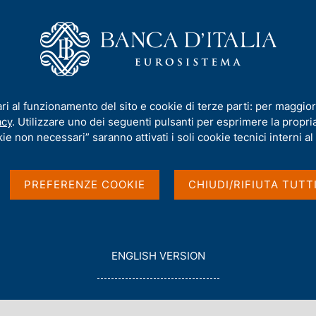
iamo
Compiti
Servizi al cittadino
Pubbli
mento dell'euro
ari al funzionamento del sito e cookie di terze parti: per maggior
acy
. Utilizzare uno dei seguenti pulsanti per esprimere la propria 
dell'euro
ie non necessari” saranno attivati i soli cookie tecnici interni al 
PREFERENZE COOKIE
CHIUDI/RIFIUTA TUTT
ndo procedure stabilite nell'ambito del Sistema
una procedura di concertazione tra le principali
'Europa centrale - CET). I cambi pubblicati sono
G
ENGLISH VERSION
ti sulla base delle condizioni di mercato
O
T
O