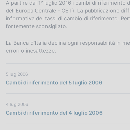
A partire dal 1° luglio 2016 i cambi di riferimento 
c
o
dell'Europa Centrale - CET). La pubblicazione dif
o
informativa dei tassi di cambio di riferimento. Pert
k
fortemente sconsigliato.
i
e
:
La Banca d'Italia declina ogni responsabilità in mer
errori o inesattezze.
D
5 lug 2006
a
Cambi di riferimento del 5 luglio 2006
t
a
P
D
4 lug 2006
u
a
Cambi di riferimento del 4 luglio 2006
b
t
b
a
l