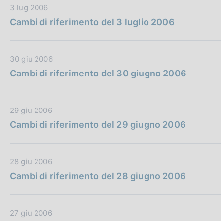
P
D
3 lug 2006
i
u
a
Cambi di riferimento del 3 luglio 2006
c
b
t
a
b
a
z
l
P
i
D
30 giu 2006
i
u
o
a
Cambi di riferimento del 30 giugno 2006
c
b
n
t
a
b
e
a
z
l
:
P
i
D
29 giu 2006
i
u
o
a
Cambi di riferimento del 29 giugno 2006
c
b
n
t
a
b
e
a
z
l
:
P
i
D
28 giu 2006
i
u
o
a
Cambi di riferimento del 28 giugno 2006
c
b
n
t
a
b
e
a
z
l
:
P
i
D
27 giu 2006
i
u