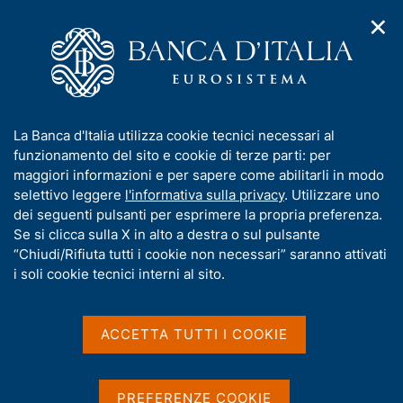
✕
H
A
o
C
p
m
e
r
e
r
i
p
c
Home
/
Chi siamo
/
m
a
a
Trasparenza dei dati e delle informazioni sull'organizzazione e
e
g
n
sull'attività della Banca d'Italia
I
La Banca d'Italia utilizza cookie tecnici necessari al
n
e
e
n
funzionamento del sito e cookie di terze parti: per
u
l
Trasparenza dei dati e
d
f
maggiori informazioni e per sapere come abilitarli in modo
i
s
o
selettivo leggere
l'informativa sulla privacy
. Utilizzare uno
delle informazioni
n
i
r
dei seguenti pulsanti per esprimere la propria preferenza.
a
t
sull'organizzazione e
m
Se si clicca sulla X in alto a destra o sul pulsante
v
o
i
a
“Chiudi/Rifiuta tutti i cookie non necessari” saranno attivati
sull'attività della Banca
g
t
i soli cookie tecnici interni al sito.
a
d'Italia
i
z
v
i
a
o
ACCETTA TUTTI I COOKIE
n
s
e
u
Condividi
S
i
PREFERENZE COOKIE