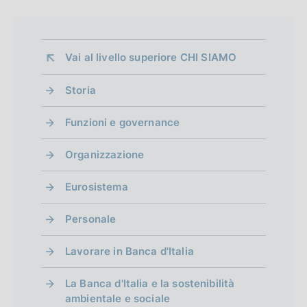
i
l
i
a
c
p
a
Vai al livello superiore 
CHI SIAMO
z
p
i
Storia
r
o
Funzioni e governance
n
o
e
f
Organizzazione
:
:
o
Eurosistema
n
Personale
d
i
Lavorare in Banca d'Italia
m
La Banca d'Italia e la sostenibilità
e
ambientale e sociale