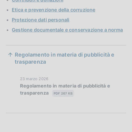
Etica e prevenzione della corruzione
Protezione dati personali
Gestione documentale e conservazione a norma
S
Regolamento in materia di pubblicità e
e
trasparenza
z
D
23 marzo 2026
i
Regolamento in materia di pubblicità e
a
o
trasparenza
t
PDF 267 KB
a
n
P
e
u
b
d
b