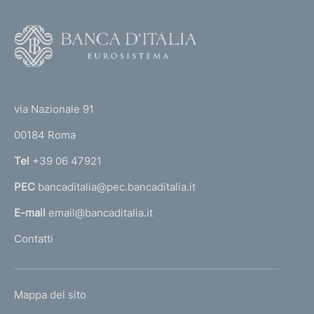
F
o
o
(
t
t
e
via Nazionale 91
o
r
00184 Roma
r
n
Tel
+39 06 47921
a
PEC
bancaditalia@pec.bancaditalia.it
a
l
E-mail
email@bancaditalia.it
l
Contatti
'
h
o
L
Mappa del sito
m
I