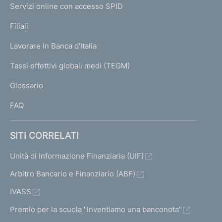
e
Servizi online con accesso SPID
N
p
K
Filiali
a
U
g
Lavorare in Banca d'Italia
T
e
I
Tassi effettivi globali medi (TEGM)
)
L
Glossario
I
FAQ
SITI CORRELATI
Unità di Informazione Finanziaria (UIF)
Arbitro Bancario e Finanziario (ABF)
IVASS
Premio per la scuola "Inventiamo una banconota"