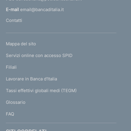
a
o
:
n
l
E-mail
email@bancaditalia.it
e
l
:
Contatti
'
:
h
o
L
Mappa del sito
m
I
e
Servizi online con accesso SPID
N
p
K
Filiali
a
U
g
Lavorare in Banca d'Italia
T
e
I
Tassi effettivi globali medi (TEGM)
)
L
Glossario
I
FAQ