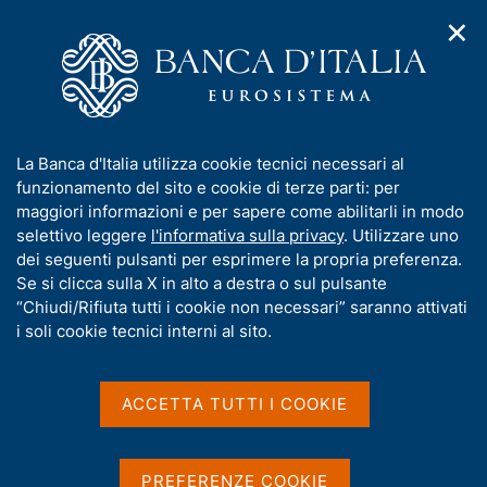
✕
H
A
o
C
p
m
e
r
e
r
i
p
c
Home
/
Statistiche
/
Indagini su famiglie e imprese
/
m
a
a
Mercato delle abitazioni in Italia
/
e
g
n
Microdati sul mercato delle abitazioni in Italia
/
I
La Banca d'Italia utilizza cookie tecnici necessari al
n
e
e
Questionari del Sondaggio congiunturale sul mercato delle
n
funzionamento del sito e cookie di terze parti: per
u
l
abitazioni in Italia
d
f
maggiori informazioni e per sapere come abilitarli in modo
i
s
o
selettivo leggere
l'informativa sulla privacy
. Utilizzare uno
n
i
r
dei seguenti pulsanti per esprimere la propria preferenza.
a
t
Questionari del Sondaggio
m
Se si clicca sulla X in alto a destra o sul pulsante
v
o
i
a
“Chiudi/Rifiuta tutti i cookie non necessari” saranno attivati
congiunturale sul mercato
g
t
i soli cookie tecnici interni al sito.
a
delle abitazioni in Italia
i
z
v
i
a
o
ACCETTA TUTTI I COOKIE
n
s
e
u
D
22 Maggio 2026
i
PREFERENZE COOKIE