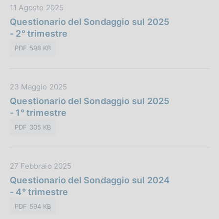
i
D
11 Agosto 2025
b
o
a
Questionario del Sondaggio sul 2025
l
n
t
- 2° trimestre
i
e
a
c
:
PDF 598 KB
P
a
u
z
b
i
D
23 Maggio 2025
b
o
a
Questionario del Sondaggio sul 2025
l
n
t
- 1° trimestre
i
e
a
c
:
PDF 305 KB
P
a
u
z
b
i
D
27 Febbraio 2025
b
o
a
Questionario del Sondaggio sul 2024
l
n
t
- 4° trimestre
i
e
a
c
:
PDF 594 KB
P
a