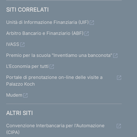
l
a
a
SITI CORRELATI
a
t
t
t
t
Unità di Informazione Finanziaria (UIF)
a
a
a
a
Arbitro Bancario e Finanziario (ABF)
1
s
p
t
IVASS
u
r
i
Premio per la scuola "Inventiamo una banconota"
c
e
L'Economia per tutti
c
c
e
Portale di prenotazione on-line delle visite a
e
Palazzo Koch
s
d
Mudem
s
e
i
n
ALTRI SITI
v
t
a
Convenzione Interbancaria per l'Automazione
e
(CIPA)
7
1