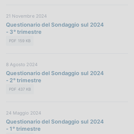
u
z
b
i
D
21 Novembre 2024
b
o
a
Questionario del Sondaggio sul 2024
l
n
t
- 3° trimestre
i
e
a
c
:
PDF 159 KB
P
a
u
z
b
i
D
8 Agosto 2024
b
o
a
Questionario del Sondaggio sul 2024
l
n
t
- 2° trimestre
i
e
a
c
:
PDF 437 KB
P
a
u
z
b
i
D
24 Maggio 2024
b
o
a
Questionario del Sondaggio sul 2024
l
n
t
- 1° trimestre
i
e