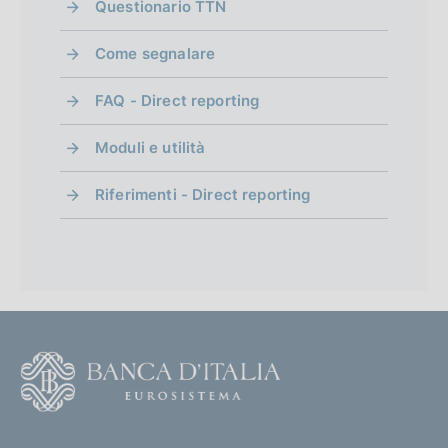
Questionario TTN
o
Come segnalare
FAQ - Direct reporting
Moduli e utilità
Riferimenti - Direct reporting
F
o
o
(
t