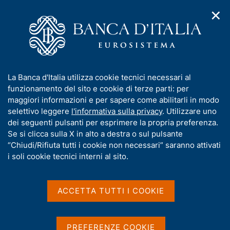
✕
H
A
o
C
p
m
e
r
e
r
i
p
c
Home
/
Statistiche
/
m
a
a
Direct reporting e altre statistiche sull'estero
/
e
g
n
Direct reporting - Edizioni 2023-2025
/
Profili di segnalazione
I
La Banca d'Italia utilizza cookie tecnici necessari al
n
e
e
n
funzionamento del sito e cookie di terze parti: per
u
l
Profili di segnalazione
d
f
maggiori informazioni e per sapere come abilitarli in modo
i
s
o
selettivo leggere
l'informativa sulla privacy
. Utilizzare uno
n
i
r
dei seguenti pulsanti per esprimere la propria preferenza.
a
t
m
Se si clicca sulla X in alto a destra o sul pulsante
v
o
i
a
“Chiudi/Rifiuta tutti i cookie non necessari” saranno attivati
Condividi
S
g
t
i soli cookie tecnici interni al sito.
t
a
i
a
z
v
m
i
a
o
ACCETTA TUTTI I COOKIE
p
n
s
a
Il profilo di segnalazione definisce l'insieme dei
e
l
u
questionari che il segnalante è tenuto a compilare e
a
i
PREFERENZE COOKIE