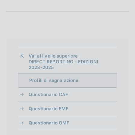
p
z
u
i
p
i
b
c
o
b
r
a
n
l
z
o
e
i
i
:
c
f
o
:
a
n
o
z
Vai al livello superiore 
e
DIRECT REPORTING - EDIZIONI
i
n
:
2023-2025
o
:
d
n
Profili di segnalazione
e
i
:
Questionario CAF
m
:
e
Questionario EMF
n
Questionario OMF
t