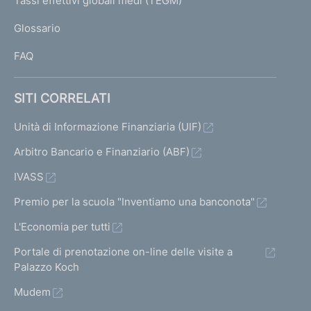
Tassi effettivi globali medi (TEGM)
)
L
Glossario
I
FAQ
SITI CORRELATI
Unità di Informazione Finanziaria (UIF)
Arbitro Bancario e Finanziario (ABF)
IVASS
Premio per la scuola "Inventiamo una banconota"
L'Economia per tutti
Portale di prenotazione on-line delle visite a
Palazzo Koch
Mudem