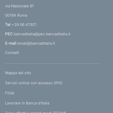
t
e
via Nazionale 91
o
r
00184 Roma
r
n
Tel
+39 06 47921
a
PEC
bancaditalia@pec.bancaditalia.it
a
l
E-mail
email@bancaditalia.it
l
Contatti
'
h
o
L
Mappa del sito
m
I
e
Servizi online con accesso SPID
N
p
K
Filiali
a
U
g
Lavorare in Banca d'Italia
T
e
I