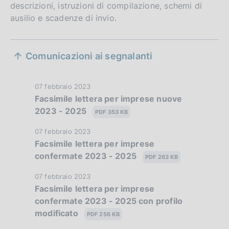
descrizioni, istruzioni di compilazione, schemi di
ausilio e scadenze di invio.
S
Comunicazioni ai segnalanti
e
z
D
07 febbraio 2023
Facsimile lettera per imprese nuove
i
a
2023 - 2025
t
PDF 353 KB
o
a
D
07 febbraio 2023
n
P
Facsimile lettera per imprese
a
u
e
confermate 2023 - 2025
t
PDF 263 KB
b
a
d
b
D
07 febbraio 2023
P
l
Facsimile lettera per imprese
a
i
u
i
confermate 2023 - 2025 con profilo
t
b
a
c
modificato
a
PDF 256 KB
b
a
P
l