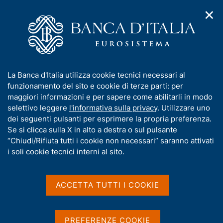
✕
H
A
o
C
p
m
e
r
e
r
i
p
c
Home
/
Servizi al cittadino
/
Cambio di banconote e monete
m
a
a
e
g
n
Cambio di banconote e
I
La Banca d'Italia utilizza cookie tecnici necessari al
n
e
e
n
funzionamento del sito e cookie di terze parti: per
u
monete
l
d
f
maggiori informazioni e per sapere come abilitarli in modo
i
s
o
selettivo leggere
l'informativa sulla privacy
. Utilizzare uno
n
i
r
dei seguenti pulsanti per esprimere la propria preferenza.
a
t
m
Se si clicca sulla X in alto a destra o sul pulsante
v
o
Condividi
i
a
“Chiudi/Rifiuta tutti i cookie non necessari” saranno attivati
S
g
t
i soli cookie tecnici interni al sito.
t
a
i
a
z
m
v
i
p
a
o
ACCETTA TUTTI I COOKIE
a
n
s
IN QUESTA PAGINA
l
e
u
a
i
Cos'è
Chi può fruirne
Come
PREFERENZE COOKIE
p