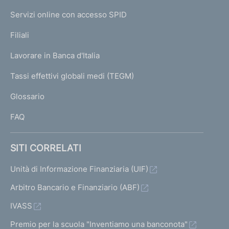
I
e
Servizi online con accesso SPID
N
p
K
Filiali
a
U
g
Lavorare in Banca d'Italia
T
e
I
Tassi effettivi globali medi (TEGM)
)
L
Glossario
I
FAQ
SITI CORRELATI
Unità di Informazione Finanziaria (UIF)
Arbitro Bancario e Finanziario (ABF)
IVASS
Premio per la scuola "Inventiamo una banconota"