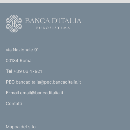
F
o
o
(
t
t
e
via Nazionale 91
o
r
00184 Roma
r
n
Tel
+39 06 47921
a
PEC
bancaditalia@pec.bancaditalia.it
a
l
E-mail
email@bancaditalia.it
l
Contatti
'
h
o
L
Mappa del sito
m