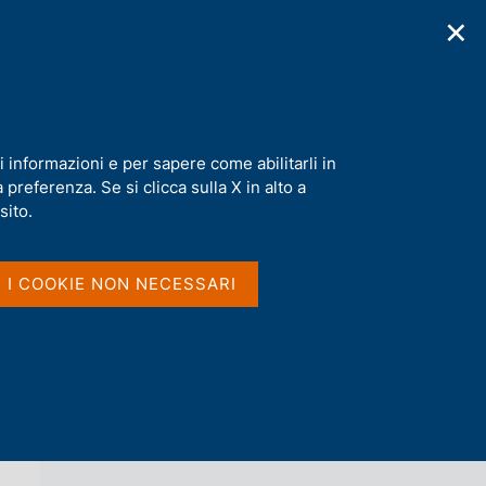
✕
cazioni
Statistiche
Media
|
IT
C
e
r
c
a
i informazioni e per sapere come abilitarli in
n
preferenza. Se si clicca sulla X in alto a
e
l
sito.
Vai al livello superiore 
s
TEMI DI DISCUSSIONE (WORKING
i
PAPERS)
t
I I COOKIE NON NECESSARI
o