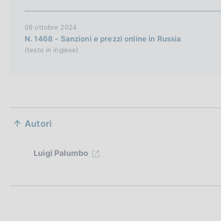
e
r
09 ottobre 2024
s
N. 1468 - Sanzioni e prezzi online in Russia
i
(testo in inglese)
o
n
S
Autori
e
z
Luigi Palumbo
i
o
n