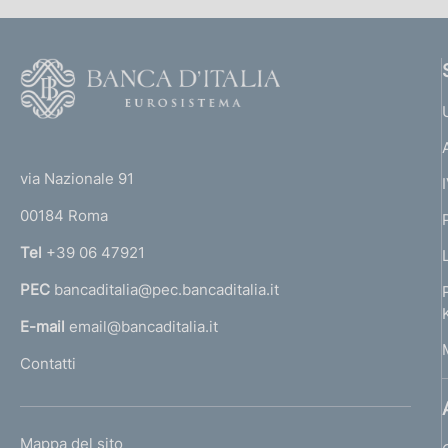
e
d
F
o
i
o
a
(
t
t
e
p
via Nazionale 91
o
r
00184 Roma
r
p
n
Tel
+39 06 47921
r
a
PEC
bancaditalia@pec.bancaditalia.it
a
o
l
E-mail
email@bancaditalia.it
f
l
Contatti
'
o
h
n
o
L
Mappa del sito