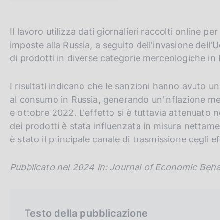
t
c
a
o
m
o
G
C
Il lavoro utilizza dati giornalieri raccolti online 
p
k
a
o
e
imposte alla Russia, a seguito dell'invasione dell'U
i
l
t
r
di prodotti in diverse categorie merceologiche in 
e
a
:
o
c
p
a
t
a
I risultati indicano che le sanzioni hanno avuto un
g
h
n
al consumo in Russia, generando un'inflazione med
i
n
e
e
e ottobre 2022. L'effetto si è tuttavia attenuato n
a
e
l
dei prodotti è stata influenzata in misura nettamen
n
s
è stato il principale canale di trasmissione degli ef
g
i
l
t
Pubblicato nel 2024 in: Journal of Economic Beha
i
o
s
h
Testo della pubblicazione
v