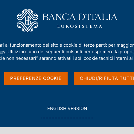
iamo
Compiti
Servizi al cittadino
Pubbli
. 1468 - Sanzioni e prezzi online in Russia
ari al funzionamento del sito e cookie di terze parti: per maggior
acy
. Utilizzare uno dei seguenti pulsanti per esprimere la propria 
ie non necessari” saranno attivati i soli cookie tecnici interni al 
rezzi online in Russia
PREFERENZE COOKIE
CHIUDI/RIFIUTA TUTT
G
ENGLISH VERSION
O
T
O