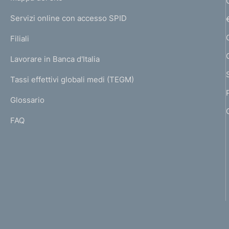
m
d
I
e
Servizi online con accesso SPID
N
i
p
K
Filiali
a
m
U
g
Lavorare in Banca d'Italia
T
e
e
I
Tassi effettivi globali medi (TEGM)
)
n
L
Glossario
I
t
FAQ
o