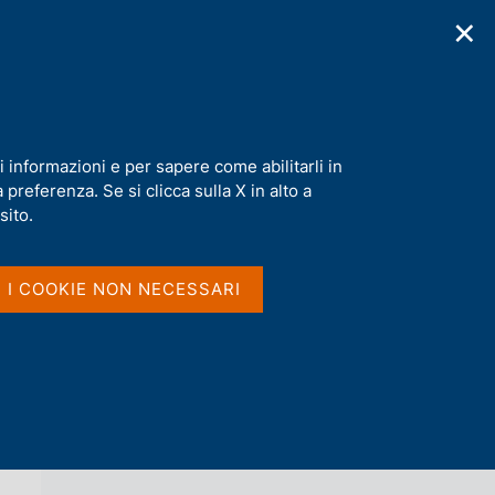
✕
cazioni
Statistiche
Media
|
IT
C
e
r
c
imulazione
a
i informazioni e per sapere come abilitarli in
n
preferenza. Se si clicca sulla X in alto a
e
l
sito.
Vai al livello superiore 
s
TEMI DI DISCUSSIONE (WORKING
i
PAPERS)
t
I I COOKIE NON NECESSARI
o