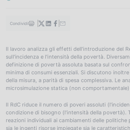
c
o
o
k
Condividi
S
i
t
e
a
:
m
G
C
Il lavoro analizza gli effetti dell'introduzione del 
p
a
o
e
sull'incidenza e l'intensità della povertà. Diversame
l
t
r
definizione di povertà assoluta basata sul confron
a
o
c
p
minima di consumi essenziali. Si discutono inoltre 
a
t
a
della misura, a parità di spesa complessiva. Le an
g
h
n
microsimulazione statica (non comportamentale)
i
n
e
e
a
e
l
Il RdC riduce il numero di poveri assoluti (l'incide
n
s
condizione di bisogno (l'intensità della povertà). 
g
i
reazioni individuali ai cambiamenti delle politiche 
l
t
sia le ingenti risorse impiegate sia le caratteristi