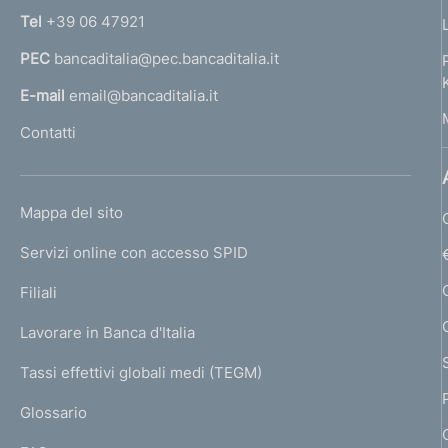
r
n
Tel
+39 06 47921
o
a
PEC
bancaditalia@pec.bancaditalia.it
a
f
l
E-mail
email@bancaditalia.it
o
l
Contatti
'
n
h
d
o
L
Mappa del sito
m
i
I
e
Servizi online con accesso SPID
N
m
p
K
Filiali
a
e
U
g
Lavorare in Banca d'Italia
T
n
e
I
Tassi effettivi globali medi (TEGM)
)
t
L
Glossario
I
o