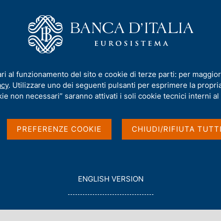
iamo
Compiti
Servizi al cittadino
Pubbli
 1298 - Le misure di contrasto alla povertà in Italia: un'analisi di micros
ari al funzionamento del sito e cookie di terze parti: per maggior
acy
. Utilizzare uno dei seguenti pulsanti per esprimere la propria 
ie non necessari” saranno attivati i soli cookie tecnici interni al 
 contrasto alla
PREFERENZE COOKIE
CHIUDI/RIFIUTA TUTT
nalisi di
G
ENGLISH VERSION
O
T
quale Recchia
O