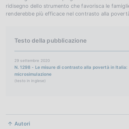
i
o
ridisegno dello strumento che favorisca le famigli
s
renderebbe più efficace nel contrasto alla povert
h
v
e
Testo della pubblicazione
r
s
i
29 settembre 2020
o
N. 1298 - Le misure di contrasto alla povertà in Italia: 
microsimulazione
n
(testo in inglese)
S
Autori