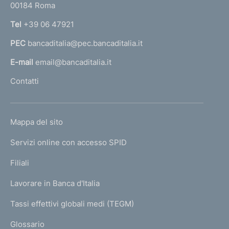
00184 Roma
i
r
n
Tel
+39 06 47921
m
a
e
PEC
bancaditalia@pec.bancaditalia.it
a
l
n
E-mail
email@bancaditalia.it
l
t
Contatti
'
o
h
o
L
Mappa del sito
m
I
e
Servizi online con accesso SPID
N
p
K
Filiali
a
U
g
Lavorare in Banca d'Italia
T
e
I
Tassi effettivi globali medi (TEGM)
)
L
Glossario
I