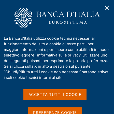
✕
H
A
o
C
p
m
e
r
e
r
i
p
c
Home
/
Pubblicazioni
/
m
a
a
Temi di discussione (Working Papers)
/
e
g
n
N. 1238 - Cosa dicono quasi venti anni di dati micro e due crisi
I
La Banca d'Italia utilizza cookie tecnici necessari al
n
e
e
sulla relazione tra la liquidità del mercato interbancario
n
funzionamento del sito e cookie di terze parti: per
u
l
d
f
maggiori informazioni e per sapere come abilitarli in modo
i
s
o
selettivo leggere
l'informativa sulla privacy
. Utilizzare uno
n
i
TEMI DI DISCUSSIONE (WORKING PAPERS)
r
dei seguenti pulsanti per esprimere la propria preferenza.
a
t
N. 1238 - Cosa dicono quasi
m
Se si clicca sulla X in alto a destra o sul pulsante
v
o
i
a
“Chiudi/Rifiuta tutti i cookie non necessari” saranno attivati
venti anni di dati micro e
g
t
i soli cookie tecnici interni al sito.
a
due crisi sulla relazione tra
i
z
v
i
la liquidità del mercato
a
o
ACCETTA TUTTI I COOKIE
n
s
interbancario
e
u
i
PREFERENZE COOKIE
e quella della banca centrale? Un'analisi empirica del