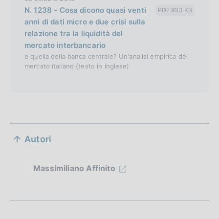
N. 1238 - Cosa dicono quasi venti
PDF 933 KB
anni di dati micro e due crisi sulla
relazione tra la liquidità del
mercato interbancario
e quella della banca centrale? Un'analisi empirica del
mercato italiano (testo in inglese)
S
Autori
e
z
Massimiliano Affinito
i
o