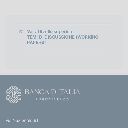
n
e
d
i
Vai al livello superiore 
TEMI DI DISCUSSIONE (WORKING
a
PAPERS)
p
p
r
o
F
f
o
o
o
(
t
n
t
e
via Nazionale 91
d
o
r