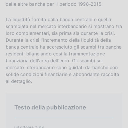
a
e
l
delle altre banche per il periodo 1998-2015.
n
s
g
i
La liquidità fornita dalla banca centrale e quella
l
t
scambiata nel mercato interbancario si mostrano tra
loro complementari, sia prima sia durante la crisi.
i
o
Durante la crisi l'incremento della liquidità della
s
banca centrale ha accresciuto gli scambi tra banche
h
residenti bilanciando così la frammentazione
v
finanziaria dell'area dell'euro. Gli scambi sul
e
mercato interbancario sono guidati da banche con
r
solide condizioni finanziarie e abbondante raccolta
s
al dettaglio.
i
o
n
Testo della pubblicazione
08 ottobre 2019