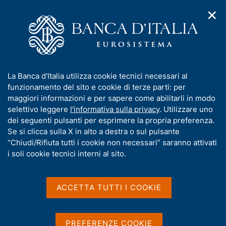
✕
H
A
o
C
p
m
e
r
e
r
i
p
c
Home
/
Pubblicazioni
/
m
a
a
Temi di discussione (Working Papers)
/
e
g
n
N. 1233 - L'incertezza delle politiche economiche e i consumi
I
La Banca d'Italia utilizza cookie tecnici necessari al
n
e
e
con carte di debito
n
funzionamento del sito e cookie di terze parti: per
u
l
d
f
maggiori informazioni e per sapere come abilitarli in modo
i
s
o
selettivo leggere
l'informativa sulla privacy
. Utilizzare uno
n
i
TEMI DI DISCUSSIONE (WORKING PAPERS)
r
dei seguenti pulsanti per esprimere la propria preferenza.
a
t
N. 1233 - L'incertezza delle
m
Se si clicca sulla X in alto a destra o sul pulsante
v
o
i
a
“Chiudi/Rifiuta tutti i cookie non necessari” saranno attivati
politiche economiche e i
g
t
i soli cookie tecnici interni al sito.
a
consumi con carte di debito
i
z
v
i
a
o
ACCETTA TUTTI I COOKIE
di Guerino Ardizzi, Simone Emiliozzi, Juri Marcucci e
n
s
Libero Monteforte
e
u
Ottobre 2019
i
PREFERENZE COOKIE