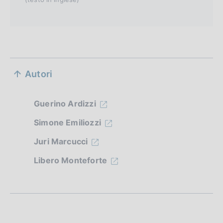
S
Autori
e
z
Guerino Ardizzi
i
Simone Emiliozzi
o
Juri Marcucci
n
Libero Monteforte
e
d
i