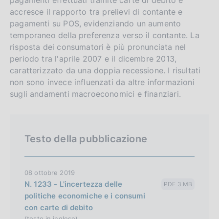
i
o
accresce il rapporto tra prelievi di contante e
s
pagamenti su POS, evidenziando un aumento
h
temporaneo della preferenza verso il contante. La
v
risposta dei consumatori è più pronunciata nel
e
periodo tra l'aprile 2007 e il dicembre 2013,
r
caratterizzato da una doppia recessione. I risultati
s
non sono invece influenzati da altre informazioni
i
sugli andamenti macroeconomici e finanziari.
o
n
Testo della pubblicazione
08 ottobre 2019
N. 1233 - L'incertezza delle
PDF 3 MB
politiche economiche e i consumi
con carte di debito
(testo in inglese)