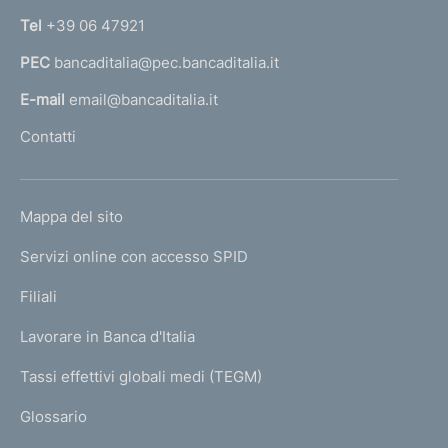
n
t
Tel
+39 06 47921
a
o
PEC
bancaditalia@pec.bancaditalia.it
a
l
E-mail
email@bancaditalia.it
l
Contatti
'
h
o
L
Mappa del sito
m
I
e
Servizi online con accesso SPID
N
p
K
Filiali
a
U
g
Lavorare in Banca d'Italia
T
e
I
Tassi effettivi globali medi (TEGM)
)
L
Glossario
I