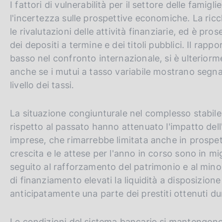
I fattori di vulnerabilità per il settore delle fami
l'incertezza sulle prospettive economiche. La ric
le rivalutazioni delle attività finanziarie, ed è pr
dei depositi a termine e dei titoli pubblici. Il rap
basso nel confronto internazionale, si è ulteriorm
anche se i mutui a tasso variabile mostrano segnal
livello dei tassi.
La situazione congiunturale nel complesso stabile
rispetto al passato hanno attenuato l'impatto dell'
imprese, che rimarrebbe limitata anche in prospetti
crescita e le attese per l'anno in corso sono in mi
seguito al rafforzamento del patrimonio e al minor
di finanziamento elevati la liquidità a disposizion
anticipatamente una parte dei prestiti ottenuti d
Le condizioni del sistema bancario si mantengono 