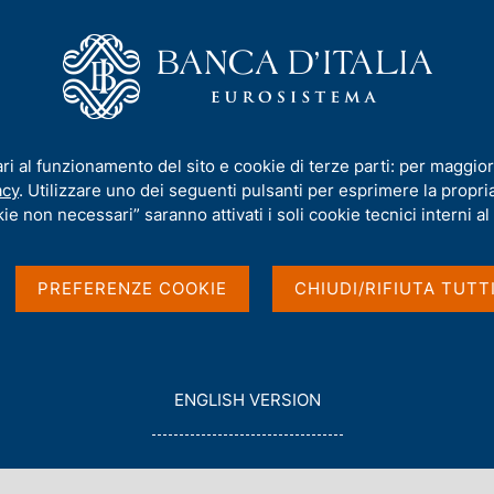
iamo
Compiti
Servizi al cittadino
Pubbli
to sulla stabilità finanziaria n. 1 - 2024
ari al funzionamento del sito e cookie di terze parti: per maggior
acy
. Utilizzare uno dei seguenti pulsanti per esprimere la propria 
ie non necessari” saranno attivati i soli cookie tecnici interni al 
à finanziaria n. 1 -
PREFERENZE COOKIE
CHIUDI/RIFIUTA TUTT
G
ENGLISH VERSION
O
T
O