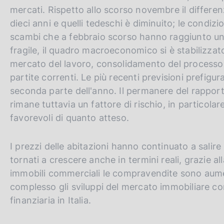
v
mercati. Rispetto allo scorso novembre il differenzia
e
dieci anni e quelli tedeschi è diminuito; le condizi
r
scambi che a febbraio scorso hanno raggiunto u
s
fragile, il quadro macroeconomico si è stabilizzato
i
mercato del lavoro, consolidamento del processo d
o
partite correnti. Le più recenti previsioni prefigu
n
seconda parte dell'anno. Il permanere del rapporto
rimane tuttavia un fattore di rischio, in particola
favorevoli di quanto atteso.
I prezzi delle abitazioni hanno continuato a sali
tornati a crescere anche in termini reali, grazie a
immobili commerciali le compravendite sono aument
complesso gli sviluppi del mercato immobiliare co
finanziaria in Italia.