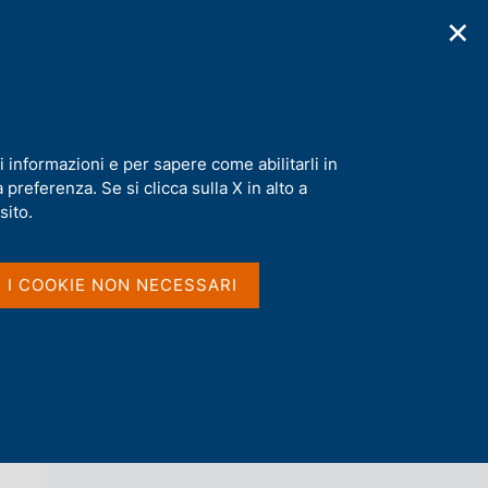
✕
cazioni
Statistiche
Media
|
IT
C
e
r
c
a
i informazioni e per sapere come abilitarli in
n
preferenza. Se si clicca sulla X in alto a
e
l
sito.
Vai al livello superiore 
s
RAPPORTO SULLA STABILITÀ
i
FINANZIARIA
t
I I COOKIE NON NECESSARI
o