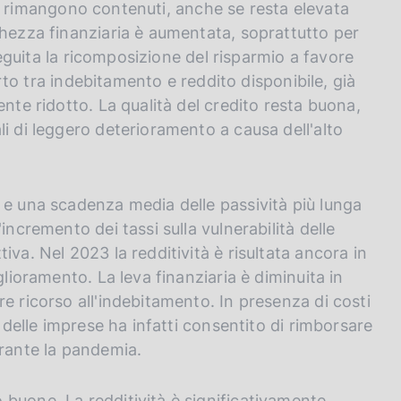
glie rimangono contenuti, anche se resta elevata
chezza finanziaria è aumentata, soprattutto per
oseguita la ricomposizione del risparmio a favore
porto tra indebitamento e reddito disponibile, già
ente ridotto. La qualità del credito resta buona,
i di leggero deterioramento a causa dell'alto
 e una scadenza media delle passività più lunga
incremento dei tassi sulla vulnerabilità delle
va. Nel 2023 la redditività è risultata ancora in
glioramento. La leva finanziaria è diminuita in
e ricorso all'indebitamento. In presenza di costi
e delle imprese ha infatti consentito di rimborsare
urante la pandemia.
buone. La redditività è significativamente