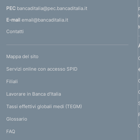
a
PEC
bancaditalia@pec.bancaditalia.it
a
l
E-mail
email@bancaditalia.it
l
Contatti
'
h
o
L
Mappa del sito
m
I
e
Servizi online con accesso SPID
N
p
K
Filiali
a
U
g
Lavorare in Banca d'Italia
T
e
I
Tassi effettivi globali medi (TEGM)
)
L
Glossario
I
FAQ