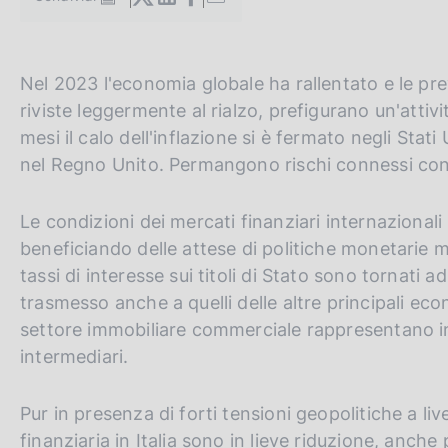
S
c
t
o
a
o
m
k
G
C
Nel 2023 l'economia globale ha rallentato e le pre
p
i
a
o
e
riviste leggermente al rialzo, prefigurano un'attiv
e
l
t
r
mesi il calo dell'inflazione si è fermato negli Stati
:
a
o
c
p
nel Regno Unito. Permangono rischi connessi con i
a
t
a
g
h
n
Le condizioni dei mercati finanziari internazional
i
n
e
e
beneficiando delle attese di politiche monetarie men
a
e
l
tassi di interesse sui titoli di Stato sono tornati a
n
s
trasmesso anche a quelli delle altre principali econ
g
i
settore immobiliare commerciale rappresentano inol
l
t
intermediari.
i
o
s
Pur in presenza di forti tensioni geopolitiche a livel
h
finanziaria in Italia sono in lieve riduzione, anch