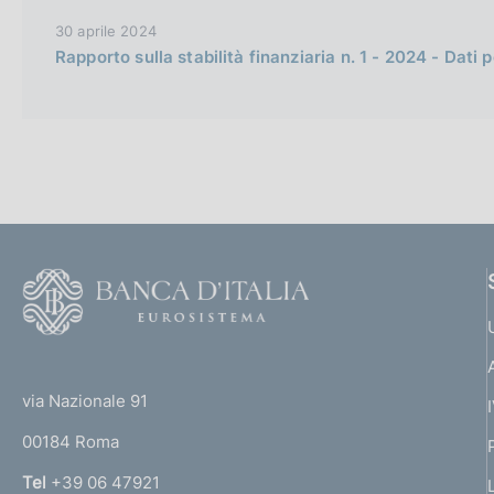
30 aprile 2024
Rapporto sulla stabilità finanziaria n. 1 - 2024 - Dati pe
F
o
o
(
t
t
e
via Nazionale 91
o
r
00184 Roma
r
n
Tel
+39 06 47921