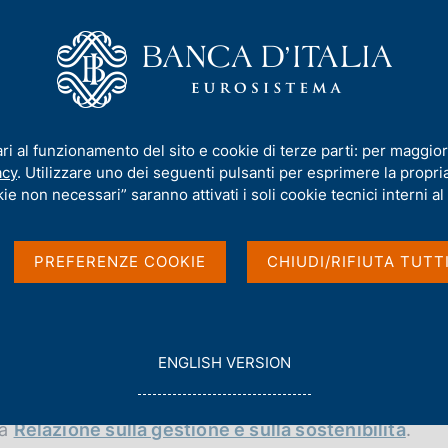
iamo
Compiti
Servizi al cittadino
Pubbli
ssa)
ari al funzionamento del sito e cookie di terze parti: per maggior
acy
. Utilizzare uno dei seguenti pulsanti per esprimere la propria 
(pubblicazione
ie non necessari” saranno attivati i soli cookie tecnici interni al 
PREFERENZE COOKIE
CHIUDI/RIFIUTA TUTT
G
ENGLISH VERSION
O
ubblicazioni (ultimo numero il Rapporto
T
O
la
Relazione sulla gestione e sulla sostenibilità
.