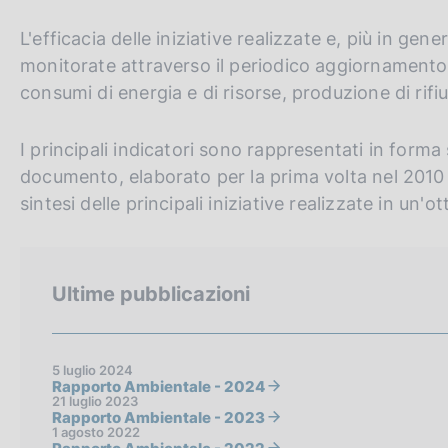
c
o
L'efficacia delle iniziative realizzate e, più in ge
o
monitorate attraverso il periodico aggiornamento d
k
consumi di energia e di risorse, produzione di rifiu
i
e
:
I principali indicatori sono rappresentati in forma 
documento, elaborato per la prima volta nel 201
sintesi delle principali iniziative realizzate in un'
Ultime pubblicazioni
5 luglio 2024
Rapporto Ambientale - 2024
21 luglio 2023
Rapporto Ambientale - 2023
1 agosto 2022