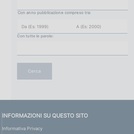
Con anno pubblicazione
compreso tra:
a
a
n
n
n
n
Con tutte le parole:
o
o
i
f
n
i
i
n
z
e
i
(
o
e
(
s
Cerca
e
.
s
2
.
0
2
0
0
2
0
)
1
)
INFORMAZIONI SU QUESTO SITO
Informativa Privacy