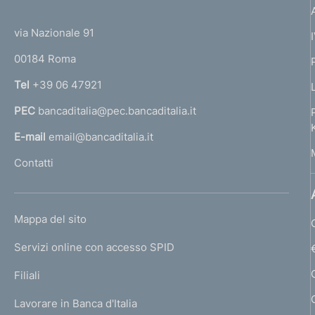
(
t
t
e
via Nazionale 91
o
r
00184 Roma
r
n
Tel
+39 06 47921
a
PEC
bancaditalia@pec.bancaditalia.it
a
l
E-mail
email@bancaditalia.it
l
Contatti
'
h
o
L
Mappa del sito
m
I
e
Servizi online con accesso SPID
N
p
K
Filiali
a
U
g
Lavorare in Banca d'Italia
T