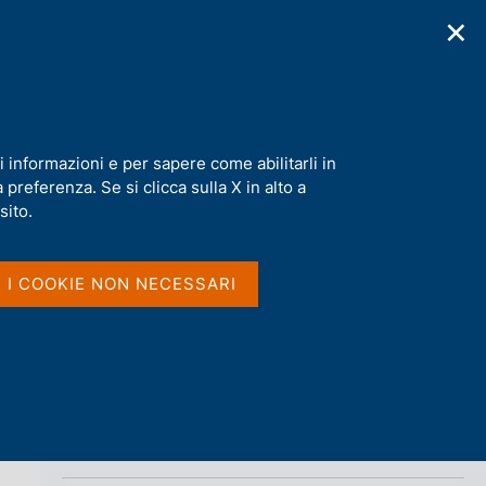
✕
cazioni
Statistiche
Media
|
IT
C
e
r
c
a
i informazioni e per sapere come abilitarli in
n
preferenza. Se si clicca sulla X in alto a
e
Condividi
S
l
sito.
t
s
a
i
m
t
I I COOKIE NON NECESSARI
p
o
a
l
a
p
a
g
i
Vai al livello superiore 
PUBBLICAZIONI
n