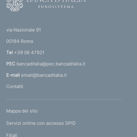
o
o
(
t
t
e
via Nazionale 91
o
r
00184 Roma
r
n
Tel
+39 06 47921
a
PEC
bancaditalia@pec.bancaditalia.it
a
l
E-mail
email@bancaditalia.it
l
Contatti
'
h
o
L
Mappa del sito
m
I
e
Servizi online con accesso SPID
N
p
K
Filiali