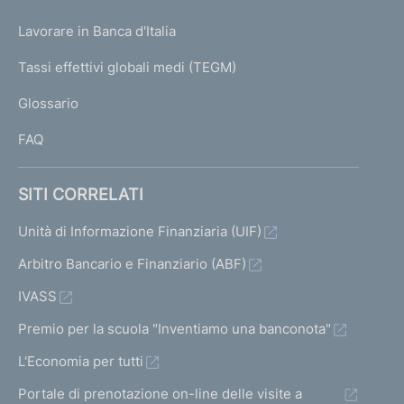
a
U
g
Lavorare in Banca d'Italia
T
e
I
Tassi effettivi globali medi (TEGM)
)
L
Glossario
I
FAQ
SITI CORRELATI
Unità di Informazione Finanziaria (UIF)
Arbitro Bancario e Finanziario (ABF)
IVASS
Premio per la scuola "Inventiamo una banconota"
L'Economia per tutti
Portale di prenotazione on-line delle visite a