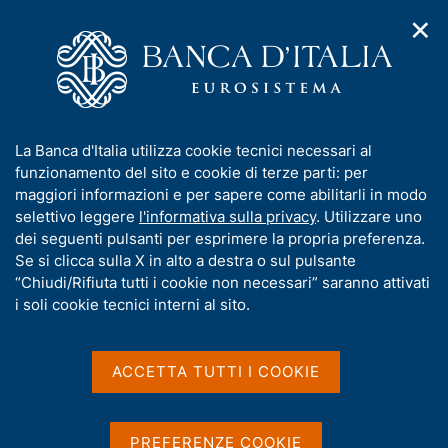
✕
H
A
o
C
p
m
e
r
e
r
i
p
c
Home
/
Pubblicazioni
/
m
a
a
Rapporto ambientale (pubblicazione dismessa)
e
g
n
I
La Banca d'Italia utilizza cookie tecnici necessari al
n
e
e
n
funzionamento del sito e cookie di terze parti: per
u
Rapporto ambientale
l
d
f
maggiori informazioni e per sapere come abilitarli in modo
i
s
o
selettivo leggere
l'informativa sulla privacy
. Utilizzare uno
(pubblicazione dismessa)
n
i
r
dei seguenti pulsanti per esprimere la propria preferenza.
a
t
m
Se si clicca sulla X in alto a destra o sul pulsante
v
o
Condividi
S
i
a
“Chiudi/Rifiuta tutti i cookie non necessari” saranno attivati
g
t
t
i soli cookie tecnici interni al sito.
a
a
i
z
m
v
i
p
a
o
ACCETTA TUTTI I COOKIE
a
n
s
l
e
u
a
La collana "Rapporto ambientale" ha cessato le
i
p
PREFERENZE COOKIE