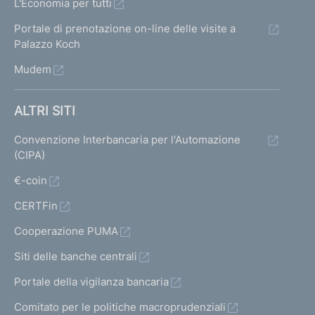
L'Economia per tutti
e
s
e
Portale di prenotazione on-line delle visite a
r
r
u
Palazzo Koch
m
m
Mudem
l
a
a
t
t
t
ALTRI SITI
a
a
a
Convenzione Interbancaria per l'Automazione
1
p
(CIPA)
t
r
€-coin
i
e
CERTFin
c
Cooperazione PUMA
e
Siti delle banche centrali
d
Portale della vigilanza bancaria
e
Comitato per le politiche macroprudenziali
n