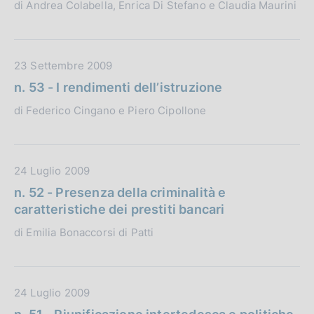
di Andrea Colabella, Enrica Di Stefano e Claudia Maurini
z
u
i
b
o
b
n
l
D
23 Settembre 2009
e
i
a
n. 53 - I rendimenti dell’istruzione
:
c
t
di Federico Cingano e Piero Cipollone
a
a
z
P
i
u
o
b
D
24 Luglio 2009
n
b
a
n. 52 - Presenza della criminalità e
e
l
t
caratteristiche dei prestiti bancari
:
i
a
di Emilia Bonaccorsi di Patti
c
P
a
u
z
b
i
b
D
24 Luglio 2009
o
l
a