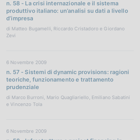
a
n. 58 - La crisi internazionale e il sistema
i
t
produttivo italiano: un’analisi su dati a livello
c
a
d’impresa
a
P
di Matteo Bugamelli, Riccardo Cristadoro e Giordano
z
u
Zevi
i
b
o
b
n
l
e
i
D
6 Novembre 2009
:
c
a
n. 57 - Sistemi di dynamic provisions: ragioni
a
t
teoriche, funzionamento e trattamento
z
a
prudenziale
i
P
di Marco Burroni, Mario Quagliariello, Emiliano Sabatini
o
u
e Vincenzo Tola
n
b
e
b
:
l
i
D
6 Novembre 2009
c
a