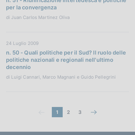
n. 51 - Riunificazione intertedesca e politiche
n
i
t
per la convergenza
e
c
a
:
di Juan Carlos Martinez Oliva
a
P
z
u
i
b
o
b
D
24 Luglio 2009
n
l
a
n. 50 - Quali politiche per il Sud? Il ruolo delle
e
i
t
politiche nazionali e regionali nell'ultimo
:
c
a
decennio
a
P
di Luigi Cannari, Marco Magnani e Guido Pellegrini
z
u
i
b
o
b
n
l
e
i
C
(
V
V
1
2
3
V
(
:
c
c
a
a
a
o
a
c
z
o
i
i
i
o