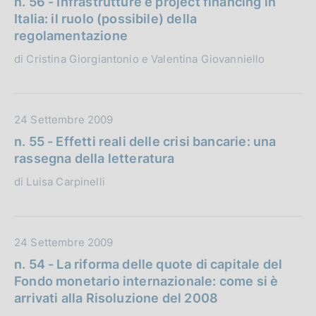
n. 56 - Infrastrutture e project financing in
a
t
Italia: il ruolo (possibile) della
z
a
regolamentazione
i
P
di Cristina Giorgiantonio e Valentina Giovanniello
o
u
n
b
e
b
:
l
D
24 Settembre 2009
i
a
n. 55 - Effetti reali delle crisi bancarie: una
c
t
rassegna della letteratura
a
a
di Luisa Carpinelli
z
P
i
u
o
b
n
b
D
24 Settembre 2009
e
l
a
n. 54 - La riforma delle quote di capitale del
:
i
t
Fondo monetario internazionale: come si è
c
a
arrivati alla Risoluzione del 2008
a
P