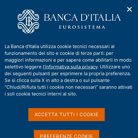
✕
H
A
o
C
p
m
e
r
e
r
i
p
c
Home
/
Pubblicazioni
/
m
a
a
Questioni di Economia e Finanza (Occasional Papers)
/
Ricerca
e
g
n
I
La Banca d'Italia utilizza cookie tecnici necessari al
n
e
e
Risultati della ricerca
n
funzionamento del sito e cookie di terze parti: per
u
l
d
f
maggiori informazioni e per sapere come abilitarli in modo
i
s
o
selettivo leggere
l'informativa sulla privacy
. Utilizzare uno
n
i
r
dei seguenti pulsanti per esprimere la propria preferenza.
a
t
m
Se si clicca sulla X in alto a destra o sul pulsante
v
o
i
a
“Chiudi/Rifiuta tutti i cookie non necessari” saranno attivati
g
t
i soli cookie tecnici interni al sito.
Trova elementi
a
i
z
v
i
a
o
ACCETTA TUTTI I COOKIE
All'interno di
n
s
Questioni di Economia e Finanza (Occasional Papers)
e
u
con data
i
PREFERENZE COOKIE
2009