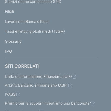
e
Servizi online con accesso SPID
N
a
u
a
p
a
K
Filiali
t
a
c
t
U
z
g
o
Lavorare in Banca d'Italia
c
o
T
e
i
)
e
)
I
Tassi effettivi globali medi (TEGM)
)
V
L
o
s
V
Glossario
I
a
s
a
n
FAQ
i
i
i
e
a
v
a
SITI CORRELATI
d
l
a
l
l
Unità di Informazione Finanziaria (UIF)
e
l
a
a
Arbitro Bancario e Finanziario (ABF)
i
s
s
IVASS
r
c
c
Premio per la scuola "Inventiamo una banconota"
i
h
h