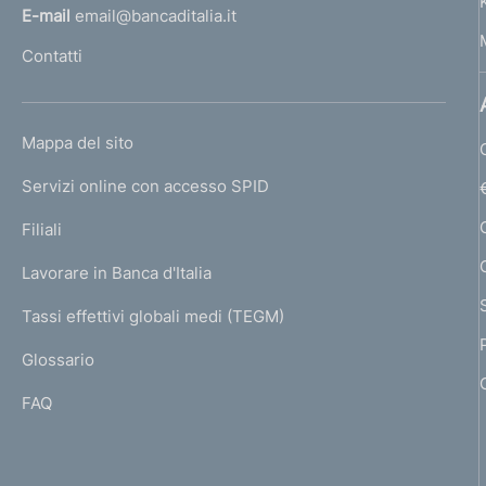
l
E-mail
email@bancaditalia.it
o
l
Contatti
'
n
h
d
o
L
Mappa del sito
m
i
I
e
Servizi online con accesso SPID
N
m
p
K
Filiali
a
e
U
g
Lavorare in Banca d'Italia
T
n
e
I
Tassi effettivi globali medi (TEGM)
)
t
L
Glossario
I
o
FAQ