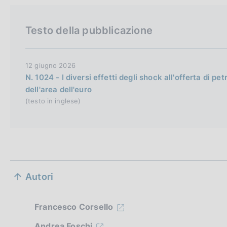
i
o
s
Testo della pubblicazione
h
v
e
12 giugno 2026
r
N. 1024 - I diversi effetti degli shock all'offerta di pet
dell'area dell'euro
s
(testo in inglese)
i
o
n
S
Autori
e
z
Francesco Corsello
Andrea Foschi