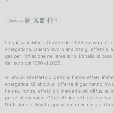
c
o
o
k
Condividi
S
i
t
e
a
:
m
G
C
La guerra in Medio Oriente del 2026 ha avuto effett
p
a
o
e
energetiche. Questo lavoro analizza gli effetti e le
l
t
r
gas per l'inflazione nell'area euro. L'analisi si bas
a
o
c
p
dell'euro dal 1996 al 2025.
a
t
a
g
h
n
Gli shock all'offerta di petrolio hanno effetti imme
i
n
e
e
energetica. Gli shock all'offerta di gas hanno, inve
a
e
l
hanno, inoltre, effetti più marcati e più diffusi s
n
s
prezzi al consumo. Gli effetti indiretti delle vari
g
i
l'inflazione è elevata, specialmente in caso di shoc
l
t