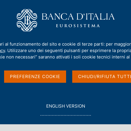
iamo
Compiti
Servizi al cittadino
Pubbli
al Papers)
/
N. 1024 - I diversi effetti degli shock all'offerta di petrolio
ari al funzionamento del sito e cookie di terze parti: per maggior
acy
. Utilizzare uno dei seguenti pulsanti per esprimere la propria 
PAPERS)
ie non necessari” saranno attivati i soli cookie tecnici interni al 
tti degli shock
PREFERENZE COOKIE
CHIUDI/RIFIUTA TUTT
e gas sull'inflazione
G
ENGLISH VERSION
O
T
O