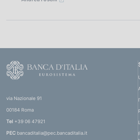
i
o
n
e
d
i
F
o
a
o
(
p
t
t
e
via Nazionale 91
p
o
r
00184 Roma
r
r
n
Tel
+39 06 47921
o
a
PEC
bancaditalia@pec.bancaditalia.it
a
f