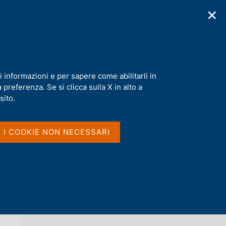
✕
cazioni
Statistiche
Media
|
IT
C
e
r
c
 e gas sull'inflazione dell'area dell'euro
a
i informazioni e per sapere come abilitarli in
n
preferenza. Se si clicca sulla X in alto a
e
l
sito.
Vai al livello superiore 
s
QUESTIONI DI ECONOMIA E FINANZA
i
(OCCASIONAL PAPERS)
t
I I COOKIE NON NECESSARI
o