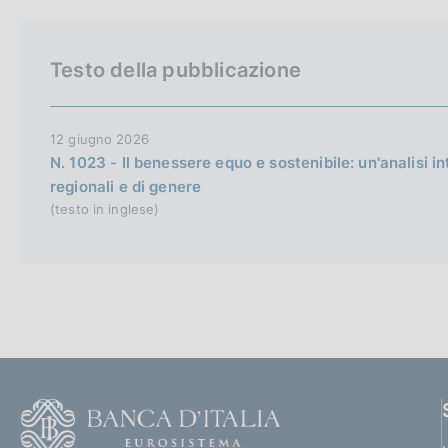
h
v
Testo della pubblicazione
e
r
s
12 giugno 2026
i
N. 1023 - Il benessere equo e sostenibile: un'analisi i
regionali e di genere
o
(testo in inglese)
n
F
o