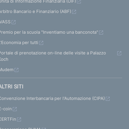
Unità di Informazione Finanziaria (UIF)
Arbitro Bancario e Finanziario (ABF)
IVASS
Premio per la scuola "Inventiamo una banconota"
L'Economia per tutti
Portale di prenotazione on-line delle visite a Palazzo
Koch
Mudem
ALTRI SITI
Convenzione Interbancaria per l'Automazione (CIPA)
€-coin
CERTFin