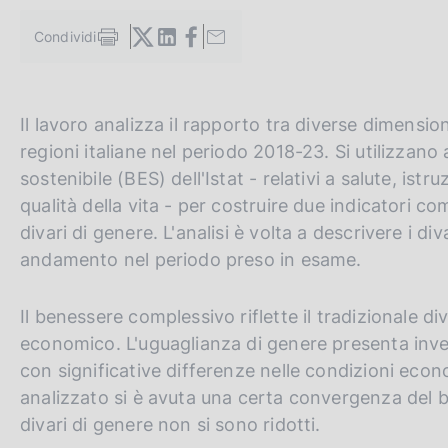
c
o
Condividi
S
o
t
k
a
i
m
e
G
C
Il lavoro analizza il rapporto tra diverse dimensio
p
:
a
o
e
regioni italiane nel periodo 2018-23. Si utilizzano
l
t
r
sostenibile (BES) dell'Istat - relativi a salute, ist
a
o
c
p
qualità della vita - per costruire due indicatori 
a
t
a
divari di genere. L'analisi è volta a descrivere i div
g
h
n
andamento nel periodo preso in esame.
i
n
e
e
a
e
l
Il benessere complessivo riflette il tradizionale d
n
s
economico. L'uguaglianza di genere presenta inv
g
i
con significative differenze nelle condizioni econ
l
t
analizzato si è avuta una certa convergenza del be
i
o
divari di genere non si sono ridotti.
s