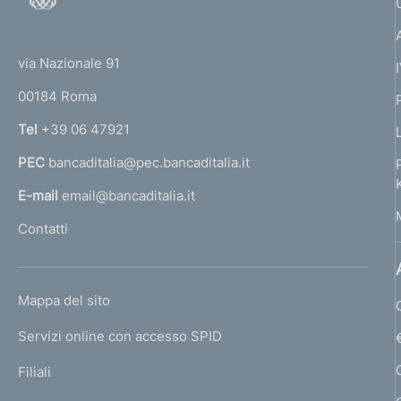
o
(
t
t
e
via Nazionale 91
o
r
00184 Roma
r
n
Tel
+39 06 47921
a
PEC
bancaditalia@pec.bancaditalia.it
a
l
E-mail
email@bancaditalia.it
l
Contatti
'
h
o
L
Mappa del sito
m
I
e
Servizi online con accesso SPID
N
p
K
Filiali
a
U
g