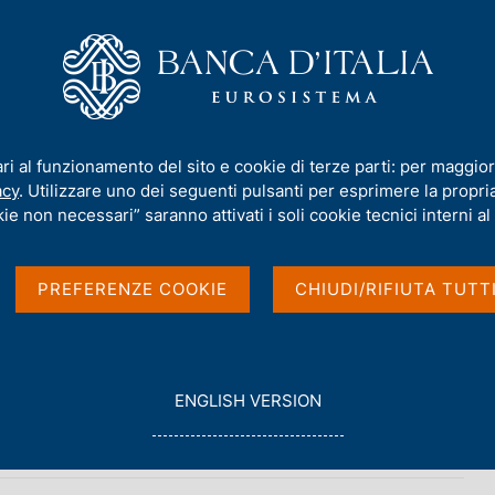
iamo
Compiti
Servizi al cittadino
Pubbli
al Papers)
/
N. 1023 - Il benessere equo e sostenibile: un'analisi integ
ari al funzionamento del sito e cookie di terze parti: per maggior
acy
. Utilizzare uno dei seguenti pulsanti per esprimere la propria 
PAPERS)
ie non necessari” saranno attivati i soli cookie tecnici interni al 
equo e sostenibile:
PREFERENZE COOKIE
CHIUDI/RIFIUTA TUTT
elle dimensioni
G
ENGLISH VERSION
O
T
hi
O