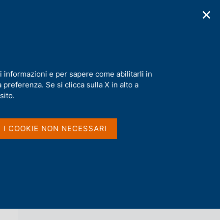
✕
cazioni
Statistiche
Media
|
IT
C
e
r
c
rata delle dimensioni regionali e di genere
a
i informazioni e per sapere come abilitarli in
n
preferenza. Se si clicca sulla X in alto a
e
l
sito.
Vai al livello superiore 
s
QUESTIONI DI ECONOMIA E FINANZA
i
(OCCASIONAL PAPERS)
t
I I COOKIE NON NECESSARI
o