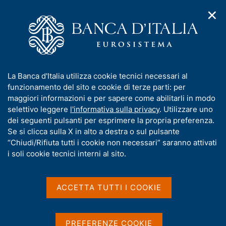
✕
H
A
o
C
p
m
e
r
e
r
i
p
c
Home
/
Pubblicazioni
/
m
a
a
Questioni di Economia e Finanza (Occasional Papers)
/
e
g
n
N. 837 - Percorsi per le competenze trasversali e per
I
La Banca d'Italia utilizza cookie tecnici necessari al
n
e
e
l'orientamento: l'esperienza della Banca d'Italia
n
funzionamento del sito e cookie di terze parti: per
u
l
d
f
maggiori informazioni e per sapere come abilitarli in modo
i
s
o
selettivo leggere
l'informativa sulla privacy
. Utilizzare uno
n
i
QUESTIONI DI ECONOMIA E FINANZA
r
dei seguenti pulsanti per esprimere la propria preferenza.
a
t
m
Se si clicca sulla X in alto a destra o sul pulsante
(OCCASIONAL PAPERS)
v
o
i
N. 837 - Percorsi per le
a
“Chiudi/Rifiuta tutti i cookie non necessari” saranno attivati
g
t
i soli cookie tecnici interni al sito.
competenze trasversali e
a
i
z
v
per l'orientamento:
i
a
o
ACCETTA TUTTI I COOKIE
l'esperienza della Banca
n
s
e
u
d'Italia
i
PREFERENZE COOKIE