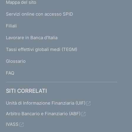
L
Mappa del sito
m
I
e
Servizi online con accesso SPID
N
p
K
Filiali
a
U
g
Lavorare in Banca d'Italia
T
e
I
Tassi effettivi globali medi (TEGM)
)
L
Glossario
I
FAQ
SITI CORRELATI
Unità di Informazione Finanziaria (UIF)
Arbitro Bancario e Finanziario (ABF)
IVASS