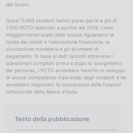
n
s
del lavoro.
g
i
l
t
Quasi 11.000 studenti hanno preso parte a più di
1.000 PCTO realizzati a partire dal 2016. I temi
i
o
maggiormente scelti dalle scuole riguardano la
s
tutela dei clienti e l'educazione finanziaria, la
h
circolazione monetaria e gli strumenti di
v
pagamento. In base ai dati raccolti attraverso i
e
questionari compilati prima e dopo lo svolgimento
r
del percorso, i PCTO avrebbero favorito lo sviluppo
s
di alcune competenze trasversali degli studenti e ne
i
avrebbero migliorato la conoscenza delle funzioni
istituzionali della Banca d'Italia.
o
n
Testo della pubblicazione