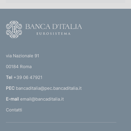
F
o
o
(
t
t
e
via Nazionale 91
o
r
00184 Roma
r
n
Tel
+39 06 47921
a
PEC
bancaditalia@pec.bancaditalia.it
a
l
E-mail
email@bancaditalia.it
l
Contatti
'
h
o