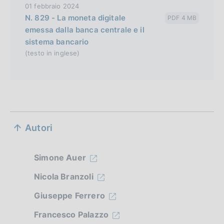
01 febbraio 2024
N. 829 - La moneta digitale
PDF 4 MB
emessa dalla banca centrale e il
sistema bancario
(testo in inglese)
S
Autori
e
z
Simone Auer
i
Nicola Branzoli
o
Giuseppe Ferrero
n
Francesco Palazzo