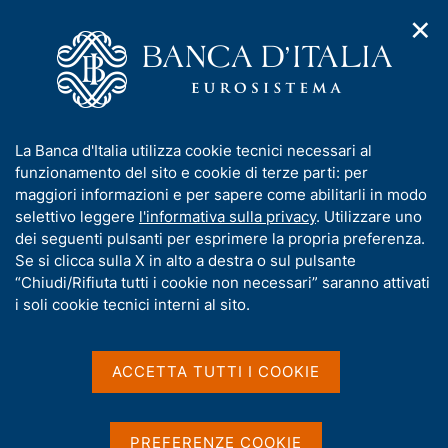
✕
H
A
o
C
p
m
e
r
e
r
i
p
c
Home
/
Pubblicazioni
/
m
a
a
Questioni di Economia e Finanza (Occasional Papers)
/
e
g
n
N. 829 - La moneta digitale emessa dalla banca centrale e il
I
La Banca d'Italia utilizza cookie tecnici necessari al
n
e
e
sistema bancario
n
funzionamento del sito e cookie di terze parti: per
u
l
d
f
maggiori informazioni e per sapere come abilitarli in modo
i
s
o
selettivo leggere
l'informativa sulla privacy
. Utilizzare uno
n
i
QUESTIONI DI ECONOMIA E FINANZA
r
dei seguenti pulsanti per esprimere la propria preferenza.
a
t
m
Se si clicca sulla X in alto a destra o sul pulsante
(OCCASIONAL PAPERS)
v
o
i
N. 829 - La moneta digitale
a
“Chiudi/Rifiuta tutti i cookie non necessari” saranno attivati
g
t
i soli cookie tecnici interni al sito.
emessa dalla banca
a
i
z
v
centrale e il sistema
i
a
o
ACCETTA TUTTI I COOKIE
bancario
n
s
e
u
i
di Simone Auer, Nicola Branzoli, Giuseppe Ferrero,
PREFERENZE COOKIE