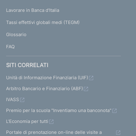
U
g
Lavorare in Banca d'Italia
T
e
I
Tassi effettivi globali medi (TEGM)
)
L
Glossario
I
FAQ
SITI CORRELATI
Unità di Informazione Finanziaria (UIF)
Arbitro Bancario e Finanziario (ABF)
IVASS
Premio per la scuola "Inventiamo una banconota"
L'Economia per tutti
Portale di prenotazione on-line delle visite a