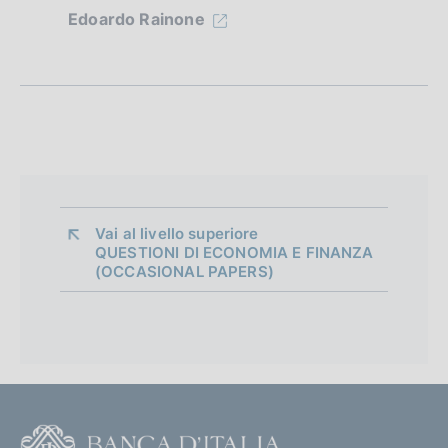
e
Edoardo Rainone
d
i
a
p
p
r
Vai al livello superiore 
o
QUESTIONI DI ECONOMIA E FINANZA
(OCCASIONAL PAPERS)
f
o
n
d
i
F