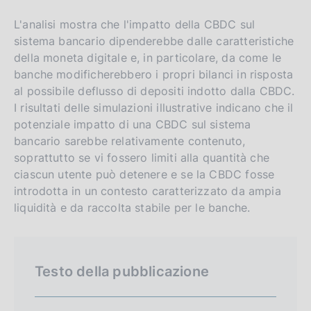
g
i
l
t
L'analisi mostra che l'impatto della CBDC sul
sistema bancario dipenderebbe dalle caratteristiche
i
o
della moneta digitale e, in particolare, da come le
s
banche modificherebbero i propri bilanci in risposta
h
al possibile deflusso di depositi indotto dalla CBDC.
v
I risultati delle simulazioni illustrative indicano che il
e
potenziale impatto di una CBDC sul sistema
r
bancario sarebbe relativamente contenuto,
s
soprattutto se vi fossero limiti alla quantità che
i
ciascun utente può detenere e se la CBDC fosse
introdotta in un contesto caratterizzato da ampia
o
liquidità e da raccolta stabile per le banche.
n
Testo della pubblicazione