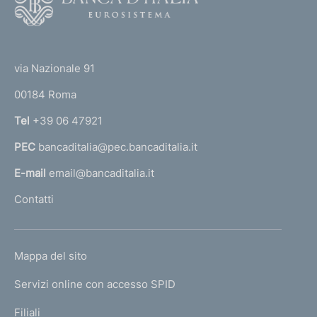
o
m
o
e
(
t
t
e
n
via Nazionale 91
o
r
t
00184 Roma
r
n
o
Tel
+39 06 47921
a
PEC
bancaditalia@pec.bancaditalia.it
a
l
E-mail
email@bancaditalia.it
l
Contatti
'
h
o
L
Mappa del sito
m
I
e
Servizi online con accesso SPID
N
p
K
Filiali
a