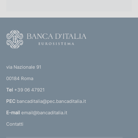
r
o
f
F
o
o
n
o
(
d
t
t
e
via Nazionale 91
i
o
r
m
00184 Roma
r
n
e
Tel
+39 06 47921
a
n
PEC
bancaditalia@pec.bancaditalia.it
a
l
t
E-mail
email@bancaditalia.it
l
o
Contatti
'
h