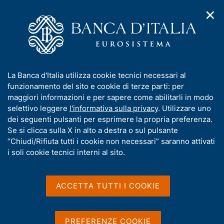
✕
H
A
o
C
p
m
e
r
e
r
i
p
c
Home
/
Pubblicazioni
/
m
a
a
Questioni di Economia e Finanza (Occasional Papers)
/
e
g
n
N. 818 - L'impatto della classe energetica sui prezzi delle case
I
La Banca d'Italia utilizza cookie tecnici necessari al
n
e
e
n
funzionamento del sito e cookie di terze parti: per
u
l
d
f
maggiori informazioni e per sapere come abilitarli in modo
i
s
o
selettivo leggere
l'informativa sulla privacy
. Utilizzare uno
QUESTIONI DI ECONOMIA E FINANZA
n
i
r
dei seguenti pulsanti per esprimere la propria preferenza.
(OCCASIONAL PAPERS)
a
t
m
Se si clicca sulla X in alto a destra o sul pulsante
N. 818 - L'impatto della
v
o
i
a
“Chiudi/Rifiuta tutti i cookie non necessari” saranno attivati
classe energetica sui prezzi
g
t
i soli cookie tecnici interni al sito.
a
i
delle case
z
v
i
a
o
ACCETTA TUTTI I COOKIE
di Michele Loberto, Alessandro Mistretta e Matteo Spuri
n
s
e
u
Novembre 2023
i
PREFERENZE COOKIE