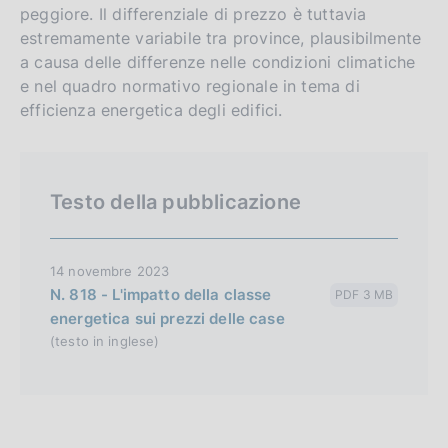
peggiore. Il differenziale di prezzo è tuttavia
s
estremamente variabile tra province, plausibilmente
h
a causa delle differenze nelle condizioni climatiche
v
e nel quadro normativo regionale in tema di
e
efficienza energetica degli edifici.
r
s
i
Testo della pubblicazione
o
n
14 novembre 2023
N. 818 - L'impatto della classe
PDF 3 MB
energetica sui prezzi delle case
(testo in inglese)