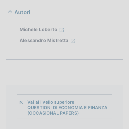
S
Autori
e
z
Michele Loberto
i
Alessandro Mistretta
o
n
e
d
i
a
Vai al livello superiore 
QUESTIONI DI ECONOMIA E FINANZA
p
(OCCASIONAL PAPERS)
p