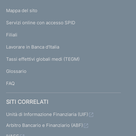
o
L
Mappa del sito
m
I
e
Servizi online con accesso SPID
N
p
K
Filiali
a
U
g
Lavorare in Banca d'Italia
T
e
I
Tassi effettivi globali medi (TEGM)
)
L
Glossario
I
FAQ
SITI CORRELATI
Unità di Informazione Finanziaria (UIF)
Arbitro Bancario e Finanziario (ABF)