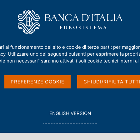
iamo
Compiti
Servizi al cittadino
Pubbli
al Papers)
/
N. 800 - L'effetto dei rincari sui consumi energetici e la vul
ari al funzionamento del sito e cookie di terze parti: per maggior
acy
. Utilizzare uno dei seguenti pulsanti per esprimere la propria 
PAPERS)
ie non necessari” saranno attivati i soli cookie tecnici interni al 
rincari sui consumi
PREFERENZE COOKIE
CHIUDI/RIFIUTA TUTT
abilità finanziaria
G
ENGLISH VERSION
O
T
geli e Raffaella Pico
O