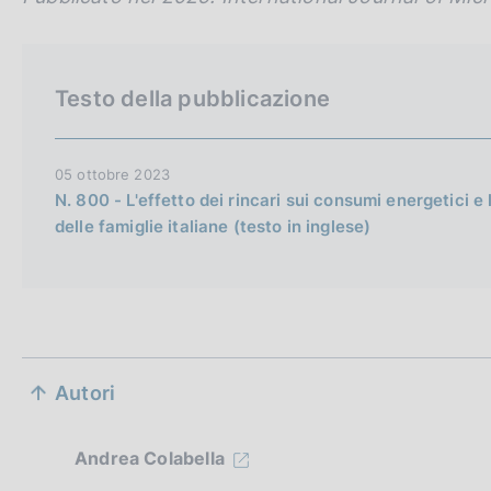
i
o
s
h
Testo della pubblicazione
v
e
r
05 ottobre 2023
s
N. 800 - L'effetto dei rincari sui consumi energetici e 
i
delle famiglie italiane (testo in inglese)
o
n
S
Autori
e
z
Andrea Colabella