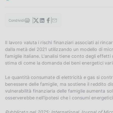
c
o
o
k
Condividi
S
i
t
e
a
:
m
G
C
Il lavoro valuta i rischi finanziari associati ai rinca
p
a
o
e
dalla metà del 2021 utilizzando un modello di micro
l
t
r
famiglie italiane. L'analisi tiene conto degli effe
a
o
c
p
stima di come la domanda dei beni energetici varia
a
t
a
g
h
n
Le quantità consumate di elettricità e gas si contr
i
n
e
e
benessere delle famiglie, ma sostiene il reddito d
a
e
l
vulnerabilità finanziaria delle famiglie aumenta 
n
s
osserverebbe nell'ipotesi che i consumi energetici
g
i
l
t
Pubblicato nel 2025: International Journal of Micro