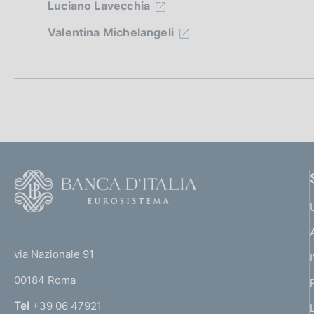
i
Luciano Lavecchia
Valentina Michelangeli
o
n
e
d
i
a
F
o
p
o
(
p
t
t
e
via Nazionale 91
r
o
r
00184 Roma
r
o
n
Tel
+39 06 47921