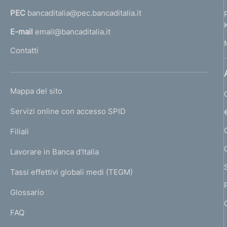
f
a
PEC
bancaditalia@pec.bancaditalia.it
a
o
l
E-mail
email@bancaditalia.it
n
l
Contatti
'
d
h
i
o
L
Mappa del sito
m
m
I
e
Servizi online con accesso SPID
N
e
p
K
Filiali
a
n
U
g
Lavorare in Banca d'Italia
T
e
t
I
Tassi effettivi globali medi (TEGM)
)
o
L
Glossario
I
FAQ