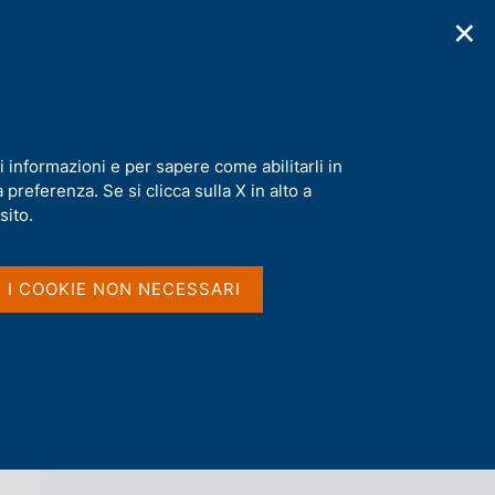
✕
cazioni
Statistiche
Media
|
IT
C
e
r
c
nerabilità finanziaria delle famiglie italiane
a
i informazioni e per sapere come abilitarli in
n
preferenza. Se si clicca sulla X in alto a
e
l
sito.
Vai al livello superiore 
s
QUESTIONI DI ECONOMIA E FINANZA
i
(OCCASIONAL PAPERS)
t
I I COOKIE NON NECESSARI
o