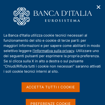
✕
H
A
o
C
p
m
e
r
e
r
i
p
c
Home
/
Pubblicazioni
/
m
a
a
Questioni di Economia e Finanza (Occasional Papers)
/
e
g
n
N. 800 - L'effetto dei rincari sui consumi energetici e la
I
La Banca d'Italia utilizza cookie tecnici necessari al
n
e
e
vulnerabilità finanziaria delle famiglie italiane
n
funzionamento del sito e cookie di terze parti: per
u
l
d
f
maggiori informazioni e per sapere come abilitarli in modo
i
s
o
selettivo leggere
l'informativa sulla privacy
. Utilizzare uno
n
i
QUESTIONI DI ECONOMIA E FINANZA
r
dei seguenti pulsanti per esprimere la propria preferenza.
a
t
m
Se si clicca sulla X in alto a destra o sul pulsante
(OCCASIONAL PAPERS)
v
o
i
N. 800 - L'effetto dei rincari
a
“Chiudi/Rifiuta tutti i cookie non necessari” saranno attivati
g
t
i soli cookie tecnici interni al sito.
sui consumi energetici e la
a
i
z
v
vulnerabilità finanziaria
i
a
o
ACCETTA TUTTI I COOKIE
delle famiglie italiane
n
s
e
u
i
di Andrea Colabella, Luciano Lavecchia, Valentina
PREFERENZE COOKIE