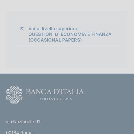
i
a
p
Vai al livello superiore 
QUESTIONI DI ECONOMIA E FINANZA
p
(OCCASIONAL PAPERS)
r
o
f
o
F
n
o
d
o
(
i
t
t
e
m
via Nazionale 91
o
r
00184 Roma
r