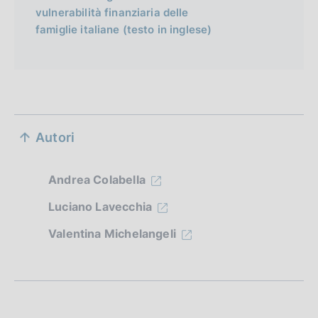
vulnerabilità finanziaria delle
famiglie italiane (testo in inglese)
S
Autori
e
z
Andrea Colabella
i
Luciano Lavecchia
o
Valentina Michelangeli
n
e
d