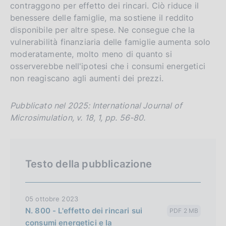
g
i
contraggono per effetto dei rincari. Ciò riduce il
l
t
benessere delle famiglie, ma sostiene il reddito
disponibile per altre spese. Ne consegue che la
i
o
vulnerabilità finanziaria delle famiglie aumenta solo
s
moderatamente, molto meno di quanto si
h
osserverebbe nell'ipotesi che i consumi energetici
v
non reagiscano agli aumenti dei prezzi.
e
r
Pubblicato nel 2025: International Journal of
s
Microsimulation, v. 18, 1, pp. 56-80.
i
o
n
Testo della pubblicazione
05 ottobre 2023
N. 800 - L'effetto dei rincari sui
PDF 2 MB
consumi energetici e la