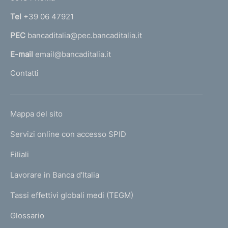
e
n
n
Tel
+39 06 47921
a
t
PEC
bancaditalia@pec.bancaditalia.it
a
o
l
E-mail
email@bancaditalia.it
l
Contatti
'
h
o
L
Mappa del sito
m
I
e
Servizi online con accesso SPID
N
p
K
Filiali
a
U
g
Lavorare in Banca d'Italia
T
e
I
Tassi effettivi globali medi (TEGM)
)
L
Glossario
I