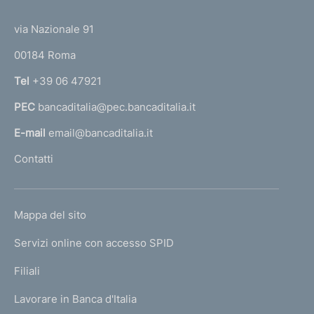
(
d
t
t
e
via Nazionale 91
i
o
r
m
00184 Roma
r
n
e
Tel
+39 06 47921
a
n
PEC
bancaditalia@pec.bancaditalia.it
a
l
t
E-mail
email@bancaditalia.it
l
o
Contatti
'
h
o
L
Mappa del sito
m
I
e
Servizi online con accesso SPID
N
p
K
Filiali
a
U
g
Lavorare in Banca d'Italia
T
e