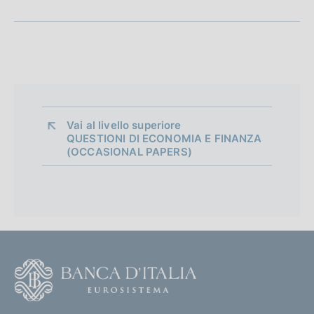
n
e
d
i
a
Vai al livello superiore 
QUESTIONI DI ECONOMIA E FINANZA
p
(OCCASIONAL PAPERS)
p
r
o
f
F
o
o
n
o