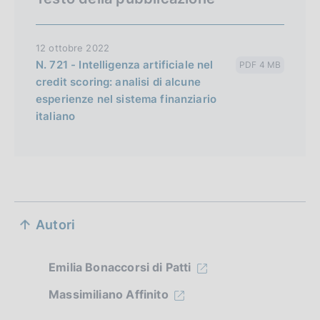
12 ottobre 2022
N. 721 - Intelligenza artificiale nel
PDF 4 MB
credit scoring: analisi di alcune
esperienze nel sistema finanziario
italiano
S
Autori
e
z
Emilia Bonaccorsi di Patti
i
Massimiliano Affinito
o