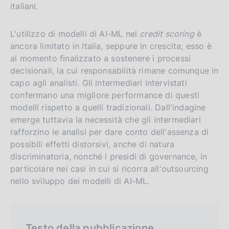
n
e
e
italiani.
a
e
l
n
s
L'utilizzo di modelli di AI-ML nel
credit scoring
è
g
i
ancora limitato in Italia, seppure in crescita; esso è
l
t
al momento finalizzato a sostenere i processi
decisionali, la cui responsabilità rimane comunque in
i
o
capo agli analisti. Gli intermediari intervistati
s
confermano una migliore performance di questi
h
modelli rispetto a quelli tradizionali. Dall'indagine
v
emerge tuttavia la necessità che gli intermediari
e
rafforzino le analisi per dare conto dell'assenza di
r
possibili effetti distorsivi, anche di natura
s
discriminatoria, nonché i presidi di governance, in
i
particolare nei casi in cui si ricorra all'outsourcing
nello sviluppo dei modelli di AI-ML.
o
n
Testo della pubblicazione