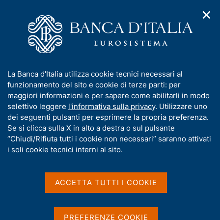
✕
H
A
o
C
p
m
e
r
e
r
i
p
c
Home
/
Pubblicazioni
/
m
a
a
Questioni di Economia e Finanza (Occasional Papers)
/
e
g
n
N. 721 - Intelligenza artificiale nel credit scoring: analisi di
I
La Banca d'Italia utilizza cookie tecnici necessari al
n
e
e
alcune esperienze nel sistema finanziario italiano
n
funzionamento del sito e cookie di terze parti: per
u
l
d
f
maggiori informazioni e per sapere come abilitarli in modo
i
s
o
selettivo leggere
l'informativa sulla privacy
. Utilizzare uno
n
i
QUESTIONI DI ECONOMIA E FINANZA
r
dei seguenti pulsanti per esprimere la propria preferenza.
a
t
m
Se si clicca sulla X in alto a destra o sul pulsante
(OCCASIONAL PAPERS)
v
o
i
N. 721 - Intelligenza
a
“Chiudi/Rifiuta tutti i cookie non necessari” saranno attivati
g
t
i soli cookie tecnici interni al sito.
artificiale nel credit
a
i
z
v
scoring: analisi di alcune
i
a
o
ACCETTA TUTTI I COOKIE
esperienze nel sistema
n
s
e
u
finanziario italiano
i
PREFERENZE COOKIE