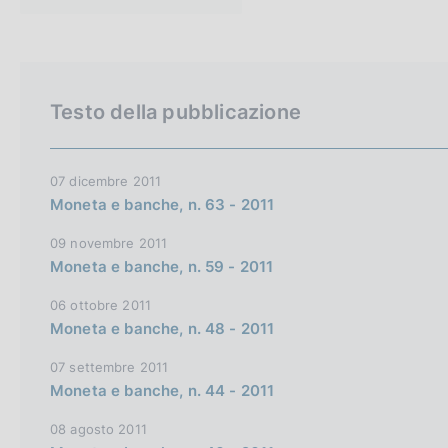
c
t
o
a
o
m
G
C
p
k
a
i
o
e
Testo della pubblicazione
l
e
t
r
a
:
o
c
p
a
t
a
07 dicembre 2011
g
Moneta e banche, n. 63 - 2011
h
n
i
n
e
e
09 novembre 2011
a
e
l
Moneta e banche, n. 59 - 2011
n
s
06 ottobre 2011
g
i
Moneta e banche, n. 48 - 2011
l
t
07 settembre 2011
i
o
Moneta e banche, n. 44 - 2011
s
h
08 agosto 2011