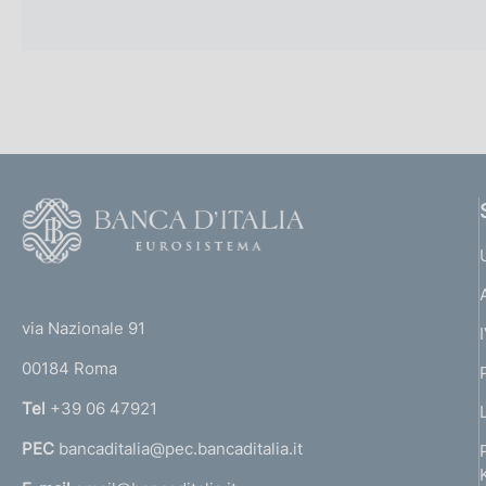
F
o
o
(
t
t
e
via Nazionale 91
o
r
00184 Roma
r
n
Tel
+39 06 47921
a
PEC
bancaditalia@pec.bancaditalia.it
a
l