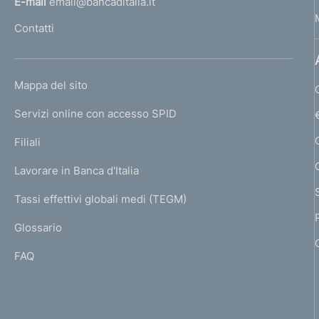
E-mail
email@bancaditalia.it
l
Contatti
'
h
o
L
Mappa del sito
m
I
e
Servizi online con accesso SPID
N
p
K
Filiali
a
U
g
Lavorare in Banca d'Italia
T
e
I
Tassi effettivi globali medi (TEGM)
)
L
Glossario
I
FAQ