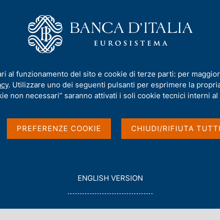
iamo
Compiti
Servizi al cittadino
Pubbli
a e banche - 2011
ari al funzionamento del sito e cookie di terze parti: per maggior
acy
. Utilizzare uno dei seguenti pulsanti per esprimere la propria 
ie non necessari” saranno attivati i soli cookie tecnici interni al 
11
PREFERENZE COOKIE
CHIUDI/RIFIUTA TUTT
e finanziari
G
ENGLISH VERSION
O
T
O