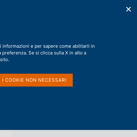
✕
cazioni
Statistiche
Media
|
IT
C
e
r
c
a
i informazioni e per sapere come abilitarli in
n
preferenza. Se si clicca sulla X in alto a
e
l
sito.
Vai al livello superiore 
s
BANCHE E MONETA: SERIE NAZIONALI
i
t
I I COOKIE NON NECESSARI
o