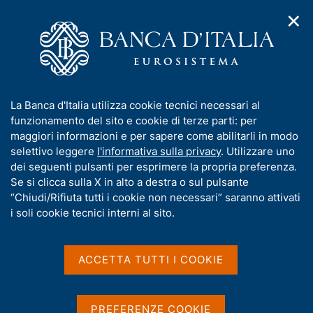
✕
H
A
o
C
p
m
e
r
e
r
i
p
c
Home
/
Pubblicazioni
/
Mercato finanziario
/
m
a
a
Mercato finanziario - 2022
e
g
n
I
La Banca d'Italia utilizza cookie tecnici necessari al
n
e
e
n
funzionamento del sito e cookie di terze parti: per
u
l
d
Mercato finanziario - 2022
f
maggiori informazioni e per sapere come abilitarli in modo
i
s
o
selettivo leggere
l'informativa sulla privacy
. Utilizzare uno
n
i
r
dei seguenti pulsanti per esprimere la propria preferenza.
a
t
m
Se si clicca sulla X in alto a destra o sul pulsante
Statistiche
v
o
i
a
“Chiudi/Rifiuta tutti i cookie non necessari” saranno attivati
g
t
i soli cookie tecnici interni al sito.
a
i
Condividi
z
S
v
i
t
a
o
ACCETTA TUTTI I COOKIE
a
n
s
m
e
u
p
i
a
PREFERENZE COOKIE