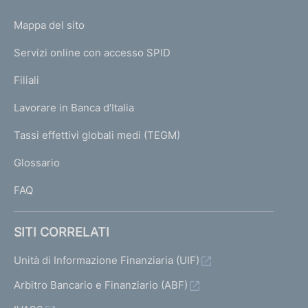
o
L
Mappa del sito
m
I
e
Servizi online con accesso SPID
N
p
K
Filiali
a
U
g
Lavorare in Banca d'Italia
T
e
I
Tassi effettivi globali medi (TEGM)
)
L
Glossario
I
FAQ
SITI CORRELATI
Unità di Informazione Finanziaria (UIF)
Arbitro Bancario e Finanziario (ABF)