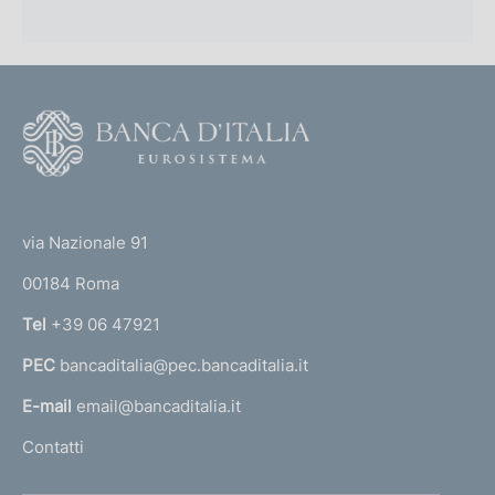
F
o
o
(
t
t
e
via Nazionale 91
o
r
00184 Roma
r
n
Tel
+39 06 47921
a
PEC
bancaditalia@pec.bancaditalia.it
a
l
E-mail
email@bancaditalia.it
l
Contatti
'
h