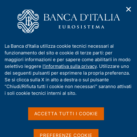
✕
H
A
o
C
p
m
e
r
e
r
i
p
c
Home
/
Pubblicazioni
/
m
a
a
Finanza pubblica: fabbisogno e debito
/
e
g
n
Finanza pubblica: fabbisogno e debito - 2017
I
La Banca d'Italia utilizza cookie tecnici necessari al
n
e
e
n
funzionamento del sito e cookie di terze parti: per
u
l
d
f
maggiori informazioni e per sapere come abilitarli in modo
i
s
Finanza pubblica:
o
selettivo leggere
l'informativa sulla privacy
. Utilizzare uno
n
i
r
dei seguenti pulsanti per esprimere la propria preferenza.
a
fabbisogno e debito - 2017
t
m
Se si clicca sulla X in alto a destra o sul pulsante
v
o
i
a
“Chiudi/Rifiuta tutti i cookie non necessari” saranno attivati
g
t
i soli cookie tecnici interni al sito.
Statistiche
a
i
z
v
i
a
o
ACCETTA TUTTI I COOKIE
Condividi
n
s
S
e
u
t
a
i
PREFERENZE COOKIE