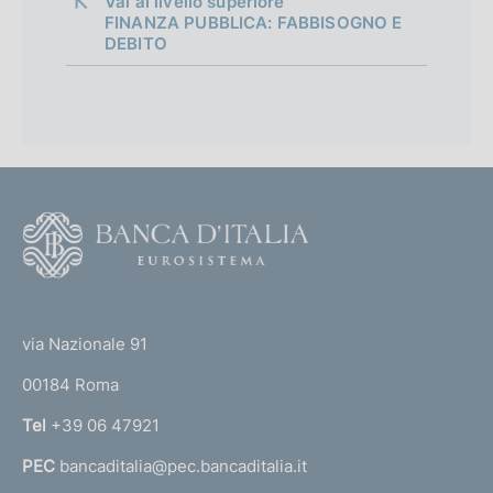
Vai al livello superiore 
FINANZA PUBBLICA: FABBISOGNO E
DEBITO
F
o
o
(
t
t
e
via Nazionale 91
o
r
00184 Roma
r
n
Tel
+39 06 47921
a
PEC
bancaditalia@pec.bancaditalia.it
a