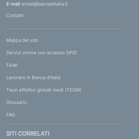
l
E-mail
email@bancaditalia.it
l
Contatti
'
h
o
L
Mappa del sito
m
I
e
Servizi online con accesso SPID
N
p
K
Filiali
a
U
g
Lavorare in Banca d'Italia
T
e
I
Tassi effettivi globali medi (TEGM)
)
L
Glossario
I
FAQ
SITI CORRELATI