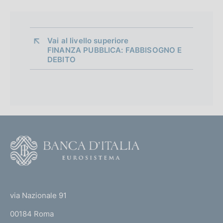
Vai al livello superiore 
FINANZA PUBBLICA: FABBISOGNO E
DEBITO
F
o
o
(
t
t
e
via Nazionale 91
o
r
00184 Roma
r