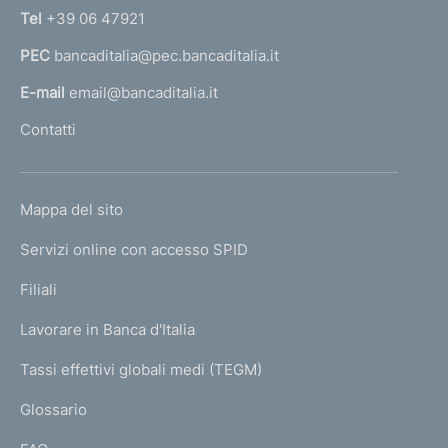
n
Tel
+39 06 47921
a
PEC
bancaditalia@pec.bancaditalia.it
a
l
E-mail
email@bancaditalia.it
l
Contatti
'
h
o
L
Mappa del sito
m
I
e
Servizi online con accesso SPID
N
p
K
Filiali
a
U
g
Lavorare in Banca d'Italia
T
e
I
Tassi effettivi globali medi (TEGM)
)
L
Glossario
I