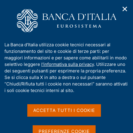
✕
H
A
o
C
p
m
e
r
e
r
i
p
c
Home
/
Pubblicazioni
/
m
a
a
Finanza pubblica: fabbisogno e debito
/
e
g
n
Finanza pubblica, fabbisogno e debito - 2015
I
La Banca d'Italia utilizza cookie tecnici necessari al
n
e
e
n
funzionamento del sito e cookie di terze parti: per
u
l
d
f
maggiori informazioni e per sapere come abilitarli in modo
i
s
o
selettivo leggere
l'informativa sulla privacy
. Utilizzare uno
FINANZA PUBBLICA: FABBISOGNO E DEBITO
n
i
Finanza pubblica,
r
dei seguenti pulsanti per esprimere la propria preferenza.
a
t
m
Se si clicca sulla X in alto a destra o sul pulsante
v
o
fabbisogno e debito - 2015
i
a
“Chiudi/Rifiuta tutti i cookie non necessari” saranno attivati
g
t
i soli cookie tecnici interni al sito.
a
Supplementi al Bollettino Statistico - Indicatori
i
z
monetari e finanziari
v
i
a
o
ACCETTA TUTTI I COOKIE
n
Gennaio 2015
s
e
u
i
PREFERENZE COOKIE