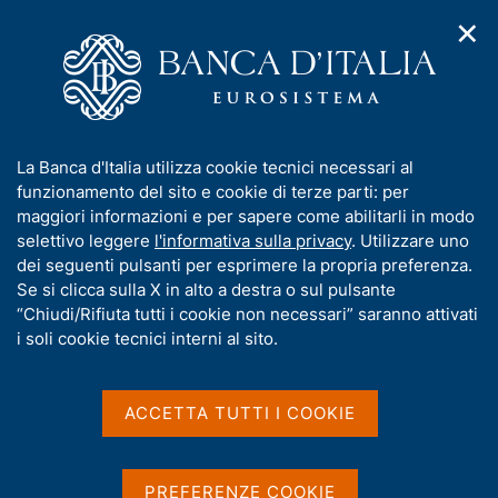
✕
H
A
o
C
p
m
e
r
e
r
i
p
c
Home
/
Pubblicazioni
/
m
a
a
Statistiche di finanza pubblica nei paesi dell'Unione europea
/
e
g
n
Statistiche di finanza pubblica nei paesi dell'Unione europea -
I
La Banca d'Italia utilizza cookie tecnici necessari al
n
e
e
2005
n
funzionamento del sito e cookie di terze parti: per
u
l
d
f
maggiori informazioni e per sapere come abilitarli in modo
i
s
o
selettivo leggere
l'informativa sulla privacy
. Utilizzare uno
n
i
STATISTICHE DI FINANZA PUBBLICA NEI PAESI
r
dei seguenti pulsanti per esprimere la propria preferenza.
a
t
m
Se si clicca sulla X in alto a destra o sul pulsante
DELL’UNIONE EUROPEA
v
o
i
Statistiche di finanza
a
“Chiudi/Rifiuta tutti i cookie non necessari” saranno attivati
g
t
i soli cookie tecnici interni al sito.
pubblica nei paesi
a
i
z
v
dell'Unione europea - 2005
i
a
o
ACCETTA TUTTI I COOKIE
n
s
Supplementi al Bollettino Statistico - Indicatori
e
u
monetari e finanziari
i
PREFERENZE COOKIE