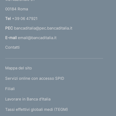
o
r
00184 Roma
r
n
Tel
+39 06 47921
a
PEC
bancaditalia@pec.bancaditalia.it
a
l
E-mail
email@bancaditalia.it
l
Contatti
'
h
o
L
Mappa del sito
m
I
e
Servizi online con accesso SPID
N
p
K
Filiali
a
U
g
Lavorare in Banca d'Italia
T
e
I
Tassi effettivi globali medi (TEGM)
)
L