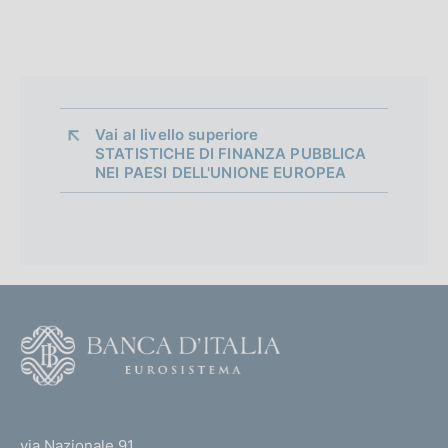
l
t
i
o
s
h
v
Vai al livello superiore 
e
STATISTICHE DI FINANZA PUBBLICA
NEI PAESI DELL'UNIONE EUROPEA
r
s
i
o
n
F
o
o
(
t
t
e
via Nazionale 91