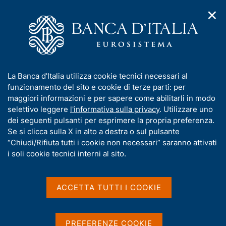
✕
H
A
o
C
p
m
e
r
e
r
i
p
c
Home
/
Pubblicazioni
/
Collana Storica della Banca d'Italia
/
m
a
a
Collana Storica della Banca d'Italia - Serie Statistiche
/
e
g
n
IV - Il commercio estero italiano 1862-1950
I
La Banca d'Italia utilizza cookie tecnici necessari al
n
e
e
n
funzionamento del sito e cookie di terze parti: per
u
l
d
f
maggiori informazioni e per sapere come abilitarli in modo
i
s
o
selettivo leggere
l'informativa sulla privacy
. Utilizzare uno
COLLANA STORICA DELLA BANCA D'ITALIA
n
i
IV - Il commercio estero
r
dei seguenti pulsanti per esprimere la propria preferenza.
a
t
m
Se si clicca sulla X in alto a destra o sul pulsante
v
o
italiano 1862-1950
i
a
“Chiudi/Rifiuta tutti i cookie non necessari” saranno attivati
g
t
i soli cookie tecnici interni al sito.
a
di Giovanni Federico, Sandra Natoli, Giuseppe
i
z
Tattara, Michelangelo Vasta
v
i
a
o
ACCETTA TUTTI I COOKIE
n
s
e
u
Condividi
i
S
PREFERENZE COOKIE