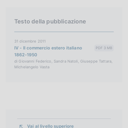
v
e
r
Testo della pubblicazione
s
i
o
31 dicembre 2011
n
IV - Il commercio estero italiano
PDF 3 MB
1862-1950
di Giovanni Federico, Sandra Natoli, Giuseppe Tattara,
Michelangelo Vasta
Vai al livello superiore 