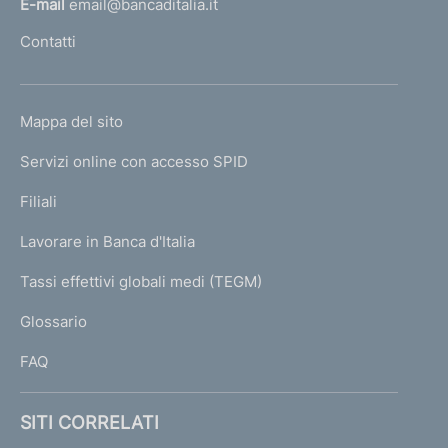
E-mail
email@bancaditalia.it
l
Contatti
'
h
o
L
Mappa del sito
m
I
e
Servizi online con accesso SPID
N
p
K
Filiali
a
U
g
Lavorare in Banca d'Italia
T
e
I
Tassi effettivi globali medi (TEGM)
)
L
Glossario
I
FAQ
SITI CORRELATI