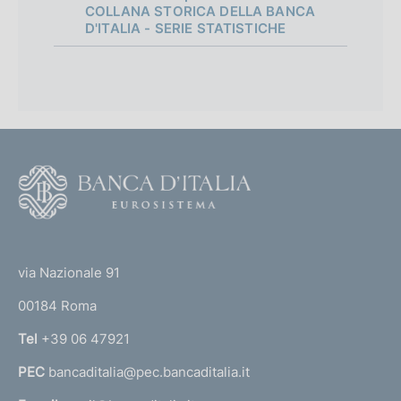
COLLANA STORICA DELLA BANCA
D'ITALIA - SERIE STATISTICHE
F
o
o
(
t
t
e
via Nazionale 91
o
r
00184 Roma
r
n
Tel
+39 06 47921
a
PEC
bancaditalia@pec.bancaditalia.it
a
l