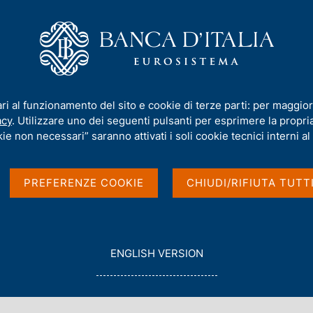
iamo
Compiti
Servizi al cittadino
Pubbli
na Storica della Banca d'Italia - Serie Saggi e Ricerche
/
II - Il Governat
ari al funzionamento del sito e cookie di terze parti: per maggior
acy
. Utilizzare uno dei seguenti pulsanti per esprimere la propria 
ie non necessari” saranno attivati i soli cookie tecnici interni al 
ncenzo Azzolini 1931-
PREFERENZE COOKIE
CHIUDI/RIFIUTA TUTT
G
ENGLISH VERSION
O
T
O