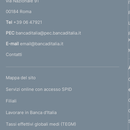
via Nazionale 91
o
r
00184 Roma
r
n
Tel
+39 06 47921
a
PEC
bancaditalia@pec.bancaditalia.it
a
l
E-mail
email@bancaditalia.it
l
Contatti
'
h
o
L
Mappa del sito
m
I
e
Servizi online con accesso SPID
N
p
K
Filiali
a
U
g
Lavorare in Banca d'Italia
T
e
I
Tassi effettivi globali medi (TEGM)
)