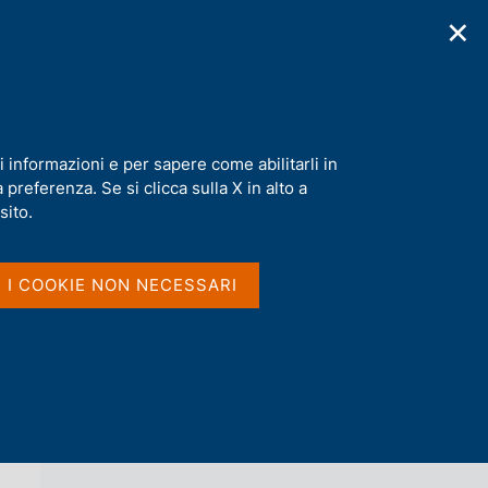
✕
cazioni
Statistiche
Media
|
IT
C
e
r
c
ore Vincenzo Azzolini 1931-1944
a
i informazioni e per sapere come abilitarli in
n
preferenza. Se si clicca sulla X in alto a
e
l
sito.
Vai al livello superiore 
s
COLLANA STORICA DELLA BANCA
i
D'ITALIA - SERIE SAGGI E RICERCHE
t
I I COOKIE NON NECESSARI
o