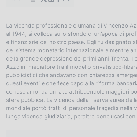
S
c
t
o
a
o
m
k
G
C
La vicenda professionale e umana di Vincenzo Azzo
p
i
a
o
e
al 1944, si colloca sullo sfondo di un’epoca di p
e
l
t
r
e finanziarie del nostro paese. Egli fu designato a
:
a
o
c
p
del sistema monetario internazionale e mentre and
a
t
a
della grande depressione dei primi anni Trenta. I c
g
h
n
Azzolini mediatore tra il modello privatistico-liber
i
n
e
e
pubblicistici che andavano con chiarezza emergend
a
e
l
questi eventi e che fece capo alla riforma bancar
n
s
conosciamo, da un lato attribuendole maggiori pote
g
i
sfera pubblica. La vicenda della riserva aurea del
l
t
mondiale portò tratti di personale tragedia nella 
i
o
lunga vicenda giudiziaria, peraltro conclusasi con
s
h