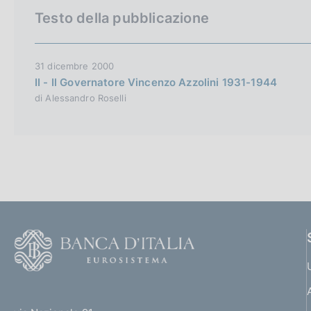
v
Testo della pubblicazione
e
r
s
31 dicembre 2000
II - Il Governatore Vincenzo Azzolini 1931-1944
i
di Alessandro Roselli
o
n
F
o
o
(
t
t
e