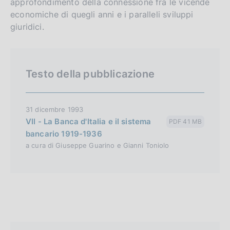
approfondimento della connessione fra le vicende
v
economiche di quegli anni e i paralleli sviluppi
e
giuridici.
r
s
i
Testo della pubblicazione
o
n
31 dicembre 1993
VII - La Banca d'Italia e il sistema
PDF 41 MB
bancario 1919-1936
a cura di Giuseppe Guarino e Gianni Toniolo