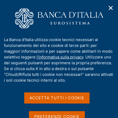
✕
H
A
o
C
p
m
e
r
e
r
i
p
c
Home
/
Pubblicazioni
/
Collana Storica della Banca d'Italia
/
m
a
a
Collana Storica della Banca d'Italia - Serie Documenti
/
e
g
n
VII - La Banca d'Italia e il sistema bancario 1919-1936
I
La Banca d'Italia utilizza cookie tecnici necessari al
n
e
e
n
funzionamento del sito e cookie di terze parti: per
u
l
d
f
maggiori informazioni e per sapere come abilitarli in modo
i
s
o
selettivo leggere
l'informativa sulla privacy
. Utilizzare uno
COLLANA STORICA DELLA BANCA D'ITALIA
n
i
VII - La Banca d'Italia e il
r
dei seguenti pulsanti per esprimere la propria preferenza.
a
t
m
Se si clicca sulla X in alto a destra o sul pulsante
v
o
sistema bancario 1919-
i
a
“Chiudi/Rifiuta tutti i cookie non necessari” saranno attivati
g
t
1936
i soli cookie tecnici interni al sito.
a
i
z
v
i
a cura di Giuseppe Guarino e Gianni Toniolo
a
o
ACCETTA TUTTI I COOKIE
n
s
e
u
i
PREFERENZE COOKIE
Condividi