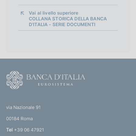
Vai al livello superiore 
COLLANA STORICA DELLA BANCA
D'ITALIA - SERIE DOCUMENTI
F
o
o
(
t
t
e
via Nazionale 91
o
r
00184 Roma
r
n
Tel
+39 06 47921
a