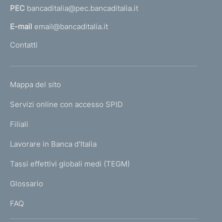
PEC
bancaditalia@pec.bancaditalia.it
a
l
E-mail
email@bancaditalia.it
l
Contatti
'
h
o
L
Mappa del sito
m
I
e
Servizi online con accesso SPID
N
p
K
Filiali
a
U
g
Lavorare in Banca d'Italia
T
e
I
Tassi effettivi globali medi (TEGM)
)
L
Glossario
I
FAQ