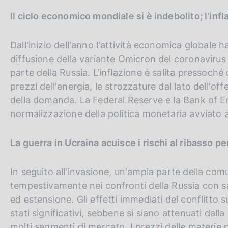
c
m
G
C
Il ciclo economico mondiale si è indebolito; l'inf
p
o
a
o
o
e
l
k
t
r
Dall'inizio dell'anno l'attività economica globale 
a
i
o
c
p
diffusione della variante Omicron del coronavirus 
e
a
t
a
parte della Russia. L'inflazione è salita pressoché 
:
g
h
n
prezzi dell'energia, le strozzature dal lato dell'offe
i
n
e
e
della domanda. La Federal Reserve e la Bank of 
a
e
l
normalizzazione della politica monetaria avviato al
n
s
g
i
La guerra in Ucraina acuisce i rischi al ribasso per 
l
t
i
o
In seguito all'invasione, un'ampia parte della com
s
tempestivamente nei confronti della Russia con s
h
ed estensione. Gli effetti immediati del conflitto s
v
stati significativi, sebbene si siano attenuati dalla
e
molti segmenti di mercato. I prezzi delle materie p