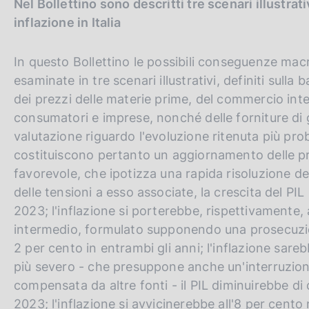
Nel Bollettino sono descritti tre scenari illustrativ
inflazione in Italia
In questo Bollettino le possibili conseguenze ma
esaminate in tre scenari illustrativi, definiti sulla
dei prezzi delle materie prime, del commercio inter
consumatori e imprese, nonché delle forniture di
valutazione riguardo l'evoluzione ritenuta più pro
costituiscono pertanto un aggiornamento delle proi
favorevole, che ipotizza una rapida risoluzione de
delle tensioni a esso associate, la crescita del PIL
2023; l'inflazione si porterebbe, rispettivamente, a
intermedio, formulato supponendo una prosecuzione
2 per cento in entrambi gli anni; l'inflazione sareb
più severo - che presuppone anche un'interruzione 
compensata da altre fonti - il PIL diminuirebbe d
2023; l'inflazione si avvicinerebbe all'8 per cent