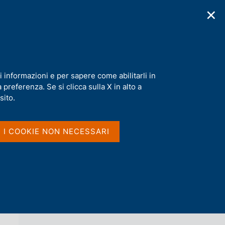
✕
cazioni
Statistiche
Media
|
IT
C
e
r
c
a
i informazioni e per sapere come abilitarli in
n
preferenza. Se si clicca sulla X in alto a
e
l
sito.
Vai al livello superiore 
s
BOLLETTINO ECONOMICO
i
t
I I COOKIE NON NECESSARI
o