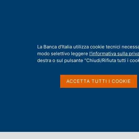
H
Chi s
o
m
e
p
Home
/
Pubblicazioni
/
Bollettino Economico
/
Bollettino Econom
a
g
I
La Banca d'Italia utilizza cookie tecnici necess
e
n
modo selettivo leggere
l'informativa sulla priv
BOLLETTINO ECONOMICO
f
destra o sul pulsante “Chiudi/Rifiuta tutti i cook
Bollettino Economico n
o
r
m
ACCETTA TUTTI I COOKIE
a
t
Aprile 2022
i
v
a
s
Condividi
S
u
t
i
a