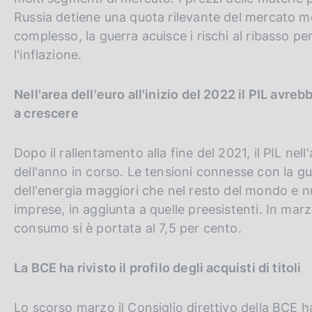
r
Russia detiene una quota rilevante del mercato m
s
complesso, la guerra acuisce i rischi al ribasso pe
i
l'inflazione.
o
n
Nell'area dell'euro all'inizio del 2022 il PIL avre
a crescere
Dopo il rallentamento alla fine del 2021, il PIL nel
dell'anno in corso. Le tensioni connesse con la g
dell'energia maggiori che nel resto del mondo e n
imprese, in aggiunta a quelle preesistenti. In marzo
consumo si è portata al 7,5 per cento.
La BCE ha rivisto il profilo degli acquisti di titoli
Lo scorso marzo il Consiglio direttivo della BCE ha