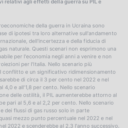
i relativi agli effetti della guerra su PIL e
croeconomiche della guerra in Ucraina sono
 base di ipotesi tra loro alternative sull'andamento
nazionale, dell'incertezza e della fiducia di
 gas naturale. Questi scenari non esprimono una
babile per l'economia negli anni a venire e non
ezioni per l'Italia. Nello scenario più
l conflitto e un significativo ridimensionamento
 sarebbe di circa il 3 per cento nel 2022 e nel
l 4,0 e all'1,8 per cento. Nello scenario
 delle ostilità, il PIL aumenterebbe attorno al
be pari al 5,6 e al 2,2 per cento. Nello scenario
dei flussi di gas russo solo in parte
i quasi mezzo punto percentuale nel 2022 e nel
o nel 2022 e scenderebbe al 2,3 l'anno successivo.