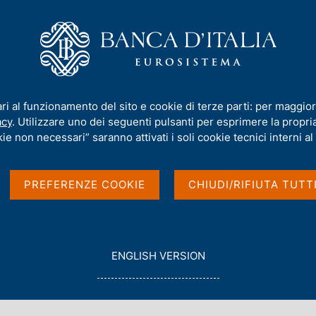
iamo
Compiti
Servizi al cittadino
Pubbli
ico n. 2 - 2022
ari al funzionamento del sito e cookie di terze parti: per maggior
acy
. Utilizzare uno dei seguenti pulsanti per esprimere la propria 
ie non necessari” saranno attivati i soli cookie tecnici interni al 
. 2 - 2022
PREFERENZE COOKIE
CHIUDI/RIFIUTA TUTT
G
ENGLISH VERSION
O
T
O