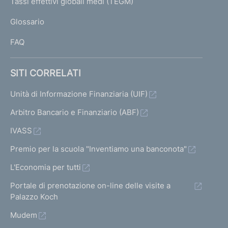
Tassi effettivi globali medi (TEGM)
)
L
Glossario
I
FAQ
SITI CORRELATI
Unità di Informazione Finanziaria (UIF)
Arbitro Bancario e Finanziario (ABF)
IVASS
Premio per la scuola "Inventiamo una banconota"
L'Economia per tutti
Portale di prenotazione on-line delle visite a
Palazzo Koch
Mudem