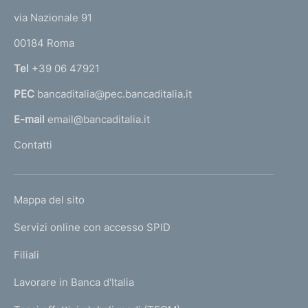
t
e
via Nazionale 91
o
r
00184 Roma
r
n
Tel
+39 06 47921
a
PEC
bancaditalia@pec.bancaditalia.it
a
l
E-mail
email@bancaditalia.it
l
Contatti
'
h
o
L
Mappa del sito
m
I
e
Servizi online con accesso SPID
N
p
K
Filiali
a
U
g
Lavorare in Banca d'Italia
T
e
I