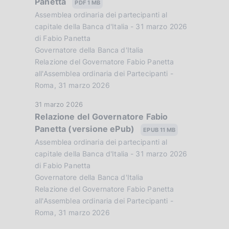
Panetta
t
PDF 1 MB
o
a
Assemblea ordinaria dei partecipanti al
n
P
capitale della Banca d'Italia - 31 marzo 2026
u
di Fabio Panetta
e
Governatore della Banca d'Italia
b
Relazione del Governatore Fabio Panetta
d
b
all'Assemblea ordinaria dei Partecipanti -
l
i
Roma, 31 marzo 2026
i
a
c
D
31 marzo 2026
a
Relazione del Governatore Fabio
a
p
z
Panetta (versione ePub)
t
EPUB 11 MB
p
i
a
Assemblea ordinaria dei partecipanti al
o
P
capitale della Banca d'Italia - 31 marzo 2026
r
n
u
di Fabio Panetta
o
e
Governatore della Banca d'Italia
b
:
Relazione del Governatore Fabio Panetta
b
f
:
all'Assemblea ordinaria dei Partecipanti -
l
o
Roma, 31 marzo 2026
i
c