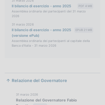
31 marzo 2026
Il bilancio di esercizio - anno 2025
PDF 4 MB
Assemblea ordinaria dei partecipanti del 31 marzo
2026
31 marzo 2026
Il bilancio di esercizio - anno 2025
EPUB 21 MB
(versione ePub)
Assemblea ordinaria dei partecipanti al capitale della
Banca d'Italia - 31 marzo 2026
S
Relazione del Governatore
e
z
D
31 marzo 2026
Relazione del Governatore Fabio
i
a