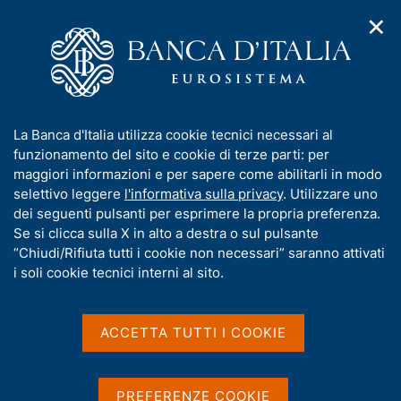
✕
H
A
o
C
p
m
e
r
e
r
i
p
c
Home
/
Pubblicazioni
/
Il bilancio di esercizio
/
m
a
a
Il bilancio di esercizio - anno 2025
e
g
n
I
La Banca d'Italia utilizza cookie tecnici necessari al
n
e
e
n
funzionamento del sito e cookie di terze parti: per
u
l
d
f
maggiori informazioni e per sapere come abilitarli in modo
IL BILANCIO DI ESERCIZIO
i
s
o
Il bilancio di esercizio -
selettivo leggere
l'informativa sulla privacy
. Utilizzare uno
n
i
r
dei seguenti pulsanti per esprimere la propria preferenza.
a
t
anno 2025
m
Se si clicca sulla X in alto a destra o sul pulsante
v
o
i
a
“Chiudi/Rifiuta tutti i cookie non necessari” saranno attivati
g
t
i soli cookie tecnici interni al sito.
Assemblea ordinaria dei partecipanti del 31 marzo
a
2026
i
z
v
i
a
Marzo 2026
o
ACCETTA TUTTI I COOKIE
n
s
e
u
i
PREFERENZE COOKIE