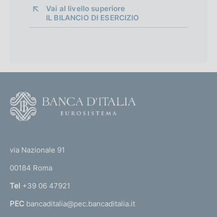
d
Vai al livello superiore 
n
IL BILANCIO DI ESERCIZIO
i
e
:
m
:
e
n
t
F
o
o
o
(
t
t
e
via Nazionale 91
o
r
00184 Roma
r
n
Tel
+39 06 47921
a
PEC
bancaditalia@pec.bancaditalia.it
a