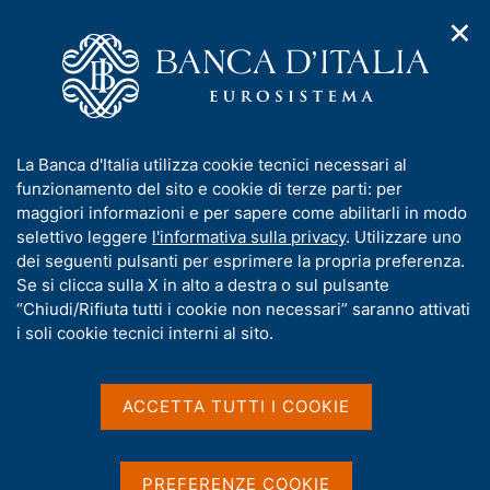
✕
H
A
o
C
p
m
e
r
e
r
i
p
c
Home
/
Pubblicazioni
/
Il bilancio di esercizio
/
m
a
a
Il bilancio della Banca d'Italia - anno 2020
e
g
n
I
La Banca d'Italia utilizza cookie tecnici necessari al
n
e
e
n
funzionamento del sito e cookie di terze parti: per
u
l
d
f
maggiori informazioni e per sapere come abilitarli in modo
IL BILANCIO DI ESERCIZIO
i
s
o
Il bilancio della Banca
selettivo leggere
l'informativa sulla privacy
. Utilizzare uno
n
i
r
dei seguenti pulsanti per esprimere la propria preferenza.
a
t
d'Italia - anno 2020
m
Se si clicca sulla X in alto a destra o sul pulsante
v
o
i
a
“Chiudi/Rifiuta tutti i cookie non necessari” saranno attivati
g
t
i soli cookie tecnici interni al sito.
Assemblea ordinaria dei partecipanti del 31 marzo
a
2021
i
z
v
i
a
o
ACCETTA TUTTI I COOKIE
n
s
e
Condividi
u
S
i
t
PREFERENZE COOKIE