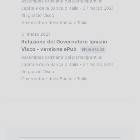
Assemblea ordinaria dei partecipanti al
n
P
capitale della Banca d'Italia - 31 marzo 2021
u
di Ignazio Visco
e
Governatore della Banca d'Italia
b
d
b
D
31 marzo 2021
l
Relazione del Governatore Ignazio
i
a
i
Visco - versione ePub
t
EPUB 588 KB
a
c
a
Assemblea ordinaria dei partecipanti al
a
p
P
capitale della Banca d'Italia - 31 marzo 2021
z
u
di Ignazio Visco
p
i
Governatore della Banca d'Italia
b
o
r
b
n
l
o
e
i
:
f
c
:
a
o
z
n
i
o