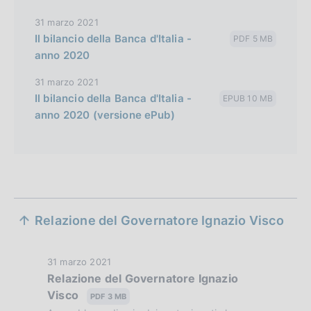
31 marzo 2021
Il bilancio della Banca d'Italia -
PDF 5 MB
anno 2020
31 marzo 2021
Il bilancio della Banca d'Italia -
EPUB 10 MB
anno 2020 (versione ePub)
S
Relazione del Governatore Ignazio Visco
e
z
D
31 marzo 2021
Relazione del Governatore Ignazio
i
a
Visco
t
PDF 3 MB
o
a