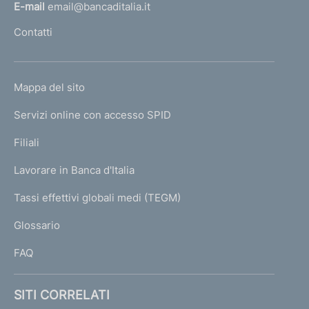
l
E-mail
email@bancaditalia.it
l
Contatti
'
h
o
L
Mappa del sito
m
I
e
Servizi online con accesso SPID
N
p
K
Filiali
a
U
g
Lavorare in Banca d'Italia
T
e
I
Tassi effettivi globali medi (TEGM)
)
L
Glossario
I
FAQ
SITI CORRELATI