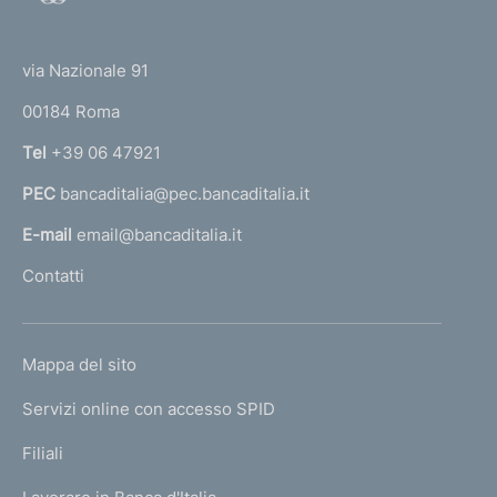
o
(
t
t
e
via Nazionale 91
o
r
00184 Roma
r
n
Tel
+39 06 47921
a
PEC
bancaditalia@pec.bancaditalia.it
a
l
E-mail
email@bancaditalia.it
l
Contatti
'
h
o
L
Mappa del sito
m
I
e
Servizi online con accesso SPID
N
p
K
Filiali
a
U
g