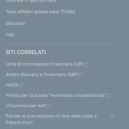
Lavorare in Banca d'Italia
T
e
I
Tassi effettivi globali medi (TEGM)
)
L
Glossario
I
FAQ
SITI CORRELATI
Unità di Informazione Finanziaria (UIF)
Arbitro Bancario e Finanziario (ABF)
IVASS
Premio per la scuola "Inventiamo una banconota"
L'Economia per tutti
Portale di prenotazione on-line delle visite a
Palazzo Koch