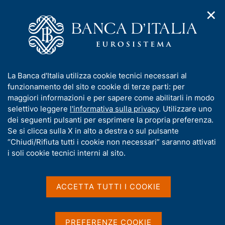
✕
H
A
o
C
p
m
e
r
e
r
i
p
c
Home
/
Media
/
Notizie
/
m
a
a
Seminario giuridico "La tutela costituzionale dell'ambiente, della
e
g
n
biodiversità e degli ecosistemi"
I
La Banca d'Italia utilizza cookie tecnici necessari al
n
e
e
n
funzionamento del sito e cookie di terze parti: per
u
l
d
f
maggiori informazioni e per sapere come abilitarli in modo
i
s
17 NOVEMBRE 2023
o
selettivo leggere
l'informativa sulla privacy
. Utilizzare uno
n
i
r
Seminario giuridico "La
dei seguenti pulsanti per esprimere la propria preferenza.
a
t
m
Se si clicca sulla X in alto a destra o sul pulsante
v
o
tutela costituzionale
i
a
“Chiudi/Rifiuta tutti i cookie non necessari” saranno attivati
g
t
i soli cookie tecnici interni al sito.
dell'ambiente, della
a
i
z
biodiversità e degli
v
i
a
o
ACCETTA TUTTI I COOKIE
ecosistemi"
n
s
e
u
i
PREFERENZE COOKIE