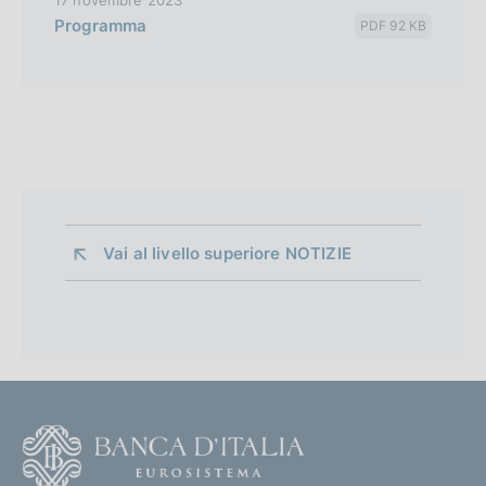
Programma
PDF 92 KB
Vai al livello superiore 
NOTIZIE
F
o