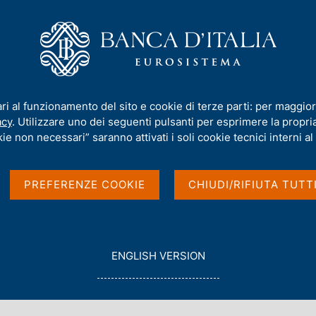
iamo
Compiti
Servizi al cittadino
Pubbli
: la probabilità di insolvenza delle imprese italiane corretta per il rischio
ari al funzionamento del sito e cookie di terze parti: per maggior
acy
. Utilizzare uno dei seguenti pulsanti per esprimere la propria 
ie non necessari” saranno attivati i soli cookie tecnici interni al 
 rischio di credito: la
PREFERENZE COOKIE
CHIUDI/RIFIUTA TUTT
enza delle imprese
 rischio fisico
G
ENGLISH VERSION
O
T
O