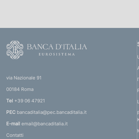
F
o
o
(
t
t
e
via Nazionale 91
o
r
00184 Roma
r
n
Tel
+39 06 47921
a
PEC
bancaditalia@pec.bancaditalia.it
a
l
E-mail
email@bancaditalia.it
l
Contatti
'