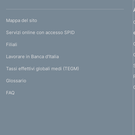
h
o
L
Mappa del sito
m
I
e
Servizi online con accesso SPID
N
p
K
Filiali
a
U
g
Lavorare in Banca d'Italia
T
e
I
Tassi effettivi globali medi (TEGM)
)
L
Glossario
I
FAQ