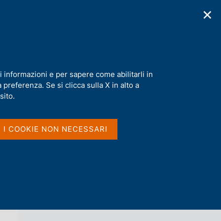
✕
cazioni
Statistiche
Media
|
IT
C
e
r
c
 fisico
a
i informazioni e per sapere come abilitarli in
n
preferenza. Se si clicca sulla X in alto a
e
l
sito.
Vai al livello superiore 
NOTIZIE
s
i
t
I I COOKIE NON NECESSARI
o