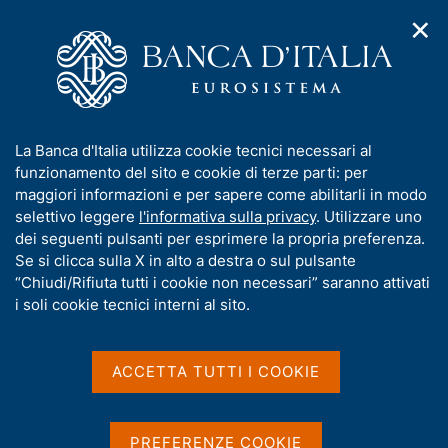
✕
H
A
o
C
p
m
e
r
e
r
i
p
c
Home
/
Media
/
Notizie
/
m
a
a
Relazione annuale sul 2025. Considerazioni finali del
e
g
n
Governatore
I
La Banca d'Italia utilizza cookie tecnici necessari al
n
e
e
n
funzionamento del sito e cookie di terze parti: per
u
l
d
f
maggiori informazioni e per sapere come abilitarli in modo
i
s
29 MAGGIO 2026
o
selettivo leggere
l'informativa sulla privacy
. Utilizzare uno
n
i
r
Relazione annuale sul 2025.
dei seguenti pulsanti per esprimere la propria preferenza.
a
t
m
Se si clicca sulla X in alto a destra o sul pulsante
v
o
Considerazioni finali del
i
a
“Chiudi/Rifiuta tutti i cookie non necessari” saranno attivati
g
t
i soli cookie tecnici interni al sito.
Governatore
a
i
z
v
i
a
o
ACCETTA TUTTI I COOKIE
n
s
Condividi
S
e
u
t
i
a
PREFERENZE COOKIE