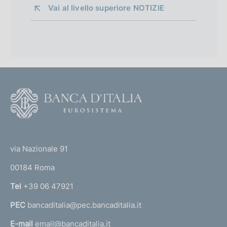
Vai al livello superiore 
NOTIZIE
F
o
o
(
t
t
e
via Nazionale 91
o
r
00184 Roma
r
n
Tel
+39 06 47921
a
PEC
bancaditalia@pec.bancaditalia.it
a
l
E-mail
email@bancaditalia.it