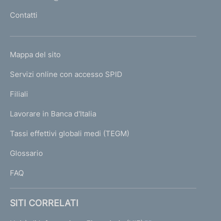
l
Contatti
'
h
o
L
Mappa del sito
m
I
e
Servizi online con accesso SPID
N
p
K
Filiali
a
U
g
Lavorare in Banca d'Italia
T
e
I
Tassi effettivi globali medi (TEGM)
)
L
Glossario
I
FAQ
SITI CORRELATI