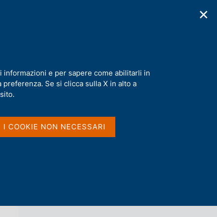
✕
cazioni
Statistiche
Media
|
IT
C
e
r
c
a
i informazioni e per sapere come abilitarli in
n
preferenza. Se si clicca sulla X in alto a
e
l
sito.
Vai al livello superiore 
NOTIZIE
s
i
t
I I COOKIE NON NECESSARI
o