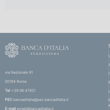
F
o
o
(
t
t
e
via Nazionale 91
o
r
00184 Roma
r
n
Tel
+39 06 47921
a
PEC
bancaditalia@pec.bancaditalia.it
a
l
E-mail
email@bancaditalia.it