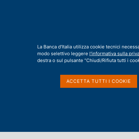
H
Chi s
o
m
e
p
Home
/
Media
/
Notizie
/
Regolamento DORA - Comunicazione al
a
g
I
La Banca d'Italia utilizza cookie tecnici necess
e
n
modo selettivo leggere
l'informativa sulla priv
30 DICEMBRE 2024
f
destra o sul pulsante “Chiudi/Rifiuta tutti i cook
o
Regolamento DORA - 
r
m
ACCETTA TUTTI I COOKIE
mercato
a
t
i
v
a
Condividi
S
s
t
u
a
i