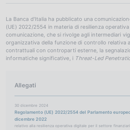
m
c
p
o
a
o
l
La Banca d'Italia ha pubblicato una comunicazion
k
a
(UE) 2022/2554 in materia di resilienza operativa 
i
p
comunicazione, che si rivolge agli intermediari vigi
e
a
:
g
organizzativa della funzione di controllo relativa 
i
contrattuali con controparti esterne, la segnalazi
n
informatiche significative, i
Threat-Led Penetrati
a
Allegati
30 dicembre 2024
Regolamento (UE) 2022/2554 del Parlamento europeo e
dicembre 2022
relativo alla resilienza operativa digitale per il settore finan