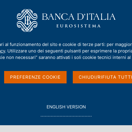
iamo
Compiti
Servizi al cittadino
Pubbli
 mercato
ari al funzionamento del sito e cookie di terze parti: per maggior
acy
. Utilizzare uno dei seguenti pulsanti per esprimere la propria 
ie non necessari” saranno attivati i soli cookie tecnici interni al 
Comunicazione al
PREFERENZE COOKIE
CHIUDI/RIFIUTA TUTT
G
ENGLISH VERSION
O
T
O