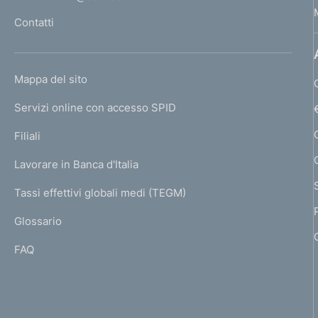
l
Contatti
'
h
o
L
Mappa del sito
m
I
e
Servizi online con accesso SPID
N
p
K
Filiali
a
U
g
Lavorare in Banca d'Italia
T
e
I
Tassi effettivi globali medi (TEGM)
)
L
Glossario
I
FAQ