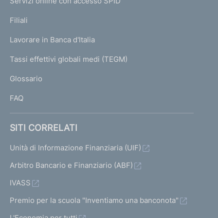
Servizi online con accesso SPID
N
p
K
Filiali
a
U
g
Lavorare in Banca d'Italia
T
e
I
Tassi effettivi globali medi (TEGM)
)
L
Glossario
I
FAQ
SITI CORRELATI
Unità di Informazione Finanziaria (UIF)
Arbitro Bancario e Finanziario (ABF)
IVASS
Premio per la scuola "Inventiamo una banconota"
L'Economia per tutti