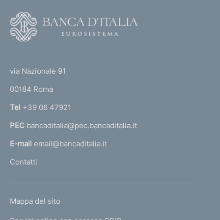
F
o
o
(
t
t
e
via Nazionale 91
o
r
00184 Roma
r
n
Tel
+39 06 47921
a
PEC
bancaditalia@pec.bancaditalia.it
a
l
E-mail
email@bancaditalia.it
l
Contatti
'
h
o
L
Mappa del sito
m
I
e