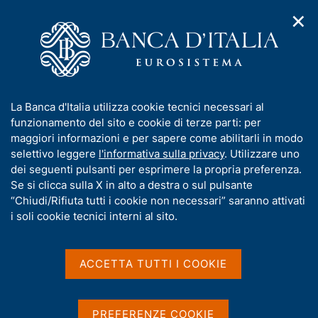
✕
H
A
o
C
p
m
e
r
e
r
i
p
c
Home
/
Media
/
Notizie
/
m
a
a
Quaderni dell'Archivio storico N. 5 - Voci, persone e racconti
e
g
n
della Banca d'Italia. Guida all'Archivio storico multimediale
I
La Banca d'Italia utilizza cookie tecnici necessari al
n
e
e
n
funzionamento del sito e cookie di terze parti: per
u
l
d
f
maggiori informazioni e per sapere come abilitarli in modo
i
s
2 LUGLIO 2026
o
selettivo leggere
l'informativa sulla privacy
. Utilizzare uno
n
i
r
Quaderni dell'Archivio
dei seguenti pulsanti per esprimere la propria preferenza.
a
t
m
Se si clicca sulla X in alto a destra o sul pulsante
v
o
storico N. 5 - Voci, persone
i
a
“Chiudi/Rifiuta tutti i cookie non necessari” saranno attivati
g
t
i soli cookie tecnici interni al sito.
e racconti della Banca
a
i
z
d'Italia. Guida all'Archivio
v
i
a
o
ACCETTA TUTTI I COOKIE
storico multimediale
n
s
e
u
i
PREFERENZE COOKIE