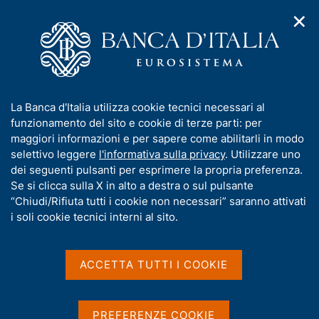
✕
H
A
o
C
p
m
e
r
e
r
i
p
c
Home
/
Media
/
Notizie
/
m
a
a
Private equity e innovazione nell'area dell'euro
e
g
n
I
La Banca d'Italia utilizza cookie tecnici necessari al
n
e
e
n
funzionamento del sito e cookie di terze parti: per
u
l
d
f
maggiori informazioni e per sapere come abilitarli in modo
8 LUGLIO 2026
i
s
o
selettivo leggere
l'informativa sulla privacy
. Utilizzare uno
Private equity e
n
i
r
dei seguenti pulsanti per esprimere la propria preferenza.
a
t
innovazione nell'area
m
Se si clicca sulla X in alto a destra o sul pulsante
v
o
i
a
“Chiudi/Rifiuta tutti i cookie non necessari” saranno attivati
dell'euro
g
t
i soli cookie tecnici interni al sito.
a
i
z
v
i
a
o
ACCETTA TUTTI I COOKIE
Condividi
S
n
s
t
e
u
a
i
m
PREFERENZE COOKIE