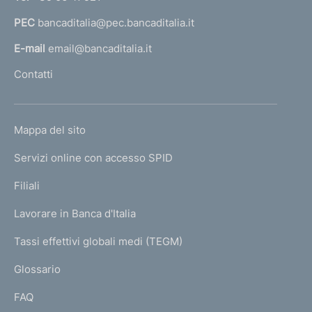
a
PEC
bancaditalia@pec.bancaditalia.it
a
l
E-mail
email@bancaditalia.it
l
Contatti
'
h
o
L
Mappa del sito
m
I
e
Servizi online con accesso SPID
N
p
K
Filiali
a
U
g
Lavorare in Banca d'Italia
T
e
I
Tassi effettivi globali medi (TEGM)
)
L
Glossario
I
FAQ