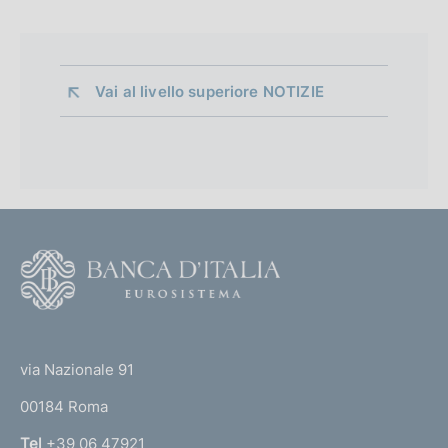
Vai al livello superiore 
NOTIZIE
F
o
o
(
t
t
e
via Nazionale 91
o
r
00184 Roma
r
n
Tel
+39 06 47921