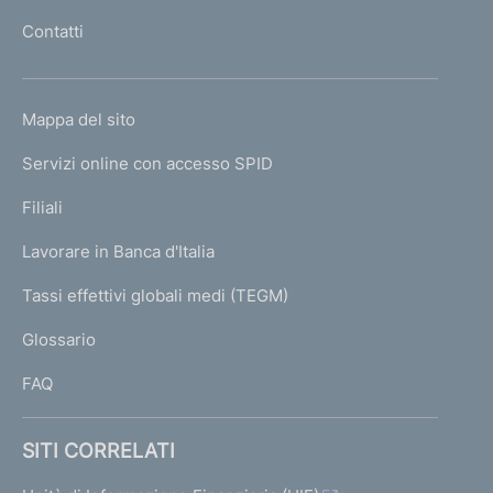
l
Contatti
'
h
o
L
Mappa del sito
m
I
e
Servizi online con accesso SPID
N
p
K
Filiali
a
U
g
Lavorare in Banca d'Italia
T
e
I
Tassi effettivi globali medi (TEGM)
)
L
Glossario
I
FAQ
SITI CORRELATI