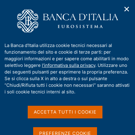
✕
H
A
o
C
p
m
e
r
e
r
i
p
c
Home
/
Media
/
Notizie
/
m
a
a
Presentazione del rapporto annuale sul 2025 "L'economia della
e
g
n
Toscana"
I
La Banca d'Italia utilizza cookie tecnici necessari al
n
e
e
n
funzionamento del sito e cookie di terze parti: per
u
l
d
f
maggiori informazioni e per sapere come abilitarli in modo
i
s
8 GIUGNO 2026
o
selettivo leggere
l'informativa sulla privacy
. Utilizzare uno
n
i
r
Presentazione del rapporto
dei seguenti pulsanti per esprimere la propria preferenza.
a
t
m
Se si clicca sulla X in alto a destra o sul pulsante
v
o
annuale sul 2025
i
a
“Chiudi/Rifiuta tutti i cookie non necessari” saranno attivati
g
t
i soli cookie tecnici interni al sito.
"L'economia della Toscana"
a
i
z
v
i
a
o
ACCETTA TUTTI I COOKIE
n
s
Condividi
S
e
u
t
i
a
PREFERENZE COOKIE