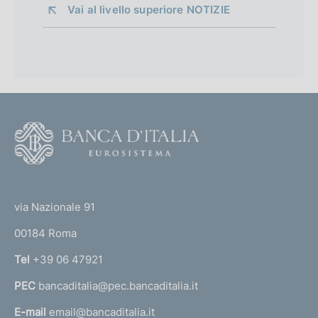
Vai al livello superiore 
NOTIZIE
F
o
o
(
t
t
e
via Nazionale 91
o
r
00184 Roma
r
n
Tel
+39 06 47921
a
PEC
bancaditalia@pec.bancaditalia.it
a
l
E-mail
email@bancaditalia.it