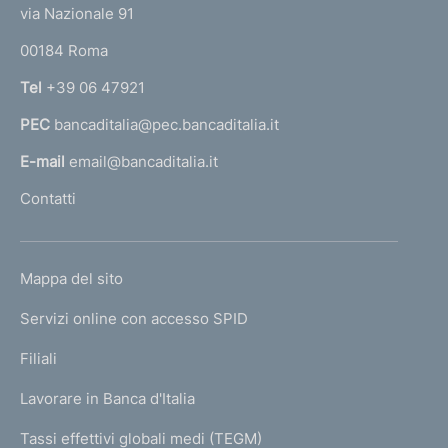
t
e
via Nazionale 91
o
r
00184 Roma
r
n
Tel
+39 06 47921
a
PEC
bancaditalia@pec.bancaditalia.it
a
l
E-mail
email@bancaditalia.it
l
Contatti
'
h
o
L
Mappa del sito
m
I
e
Servizi online con accesso SPID
N
p
K
Filiali
a
U
g
Lavorare in Banca d'Italia
T
e
I
Tassi effettivi globali medi (TEGM)
)