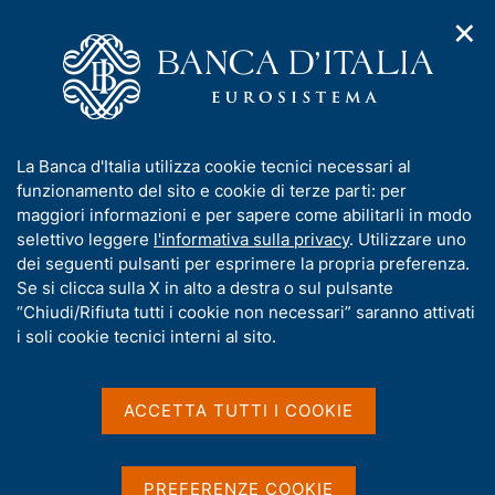
✕
H
A
o
C
p
m
e
r
e
r
i
p
c
Home
/
Media
/
Notizie
/
m
a
a
Presentazione del rapporto annuale sul 2025 "L'economia
e
g
n
dell'Emilia-Romagna"
I
La Banca d'Italia utilizza cookie tecnici necessari al
n
e
e
n
funzionamento del sito e cookie di terze parti: per
u
l
d
f
maggiori informazioni e per sapere come abilitarli in modo
i
s
15 GIUGNO 2026
o
selettivo leggere
l'informativa sulla privacy
. Utilizzare uno
n
i
r
Presentazione del rapporto
dei seguenti pulsanti per esprimere la propria preferenza.
a
t
m
Se si clicca sulla X in alto a destra o sul pulsante
v
o
annuale sul 2025
i
a
“Chiudi/Rifiuta tutti i cookie non necessari” saranno attivati
g
t
i soli cookie tecnici interni al sito.
"L'economia dell'Emilia-
a
i
z
Romagna"
v
i
a
o
ACCETTA TUTTI I COOKIE
n
s
e
u
Condividi
S
i
PREFERENZE COOKIE