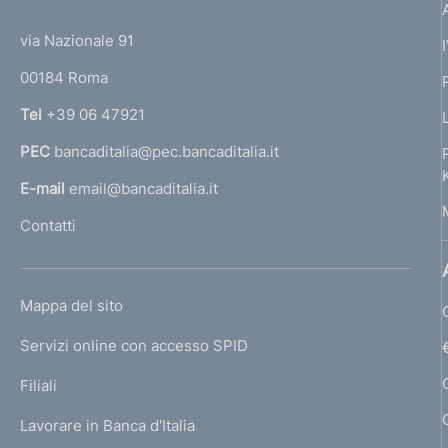
(
t
t
e
via Nazionale 91
o
r
00184 Roma
r
n
Tel
+39 06 47921
a
PEC
bancaditalia@pec.bancaditalia.it
a
l
E-mail
email@bancaditalia.it
l
Contatti
'
h
o
L
Mappa del sito
m
I
e
Servizi online con accesso SPID
N
p
K
Filiali
a
U
g
Lavorare in Banca d'Italia
T
e