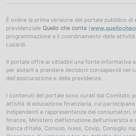
m
c
p
o
a
o
l
È online la prima versione del portale pubblico di 
k
a
previdenziale
Quello che conta
(
www.quellocheco
i
p
programmazione e il coordinamento delle attività
e
a
:
g
Lusardi.
i
n
Il portale offre ai cittadini una fonte informativa
a
per aiutarli a prendere decisioni consapevoli nel 
dell'assicurazione e della previdenza.
I contenuti del portale sono curati dal Comitato 
attività di educazione finanziaria, cui partecipano
indipendenti e rappresentanze dei consumatori, in
finanze, Ministero dell'istruzione dell'università e
Banca d'Italia, Consob, Ivass, Covip, Consiglio na