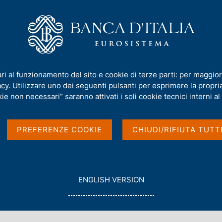
iamo
Compiti
Servizi al cittadino
Pubbli
e conta"
ari al funzionamento del sito e cookie di terze parti: per maggior
acy
. Utilizzare uno dei seguenti pulsanti per esprimere la propria 
ie non necessari” saranno attivati i soli cookie tecnici interni al 
zionale "Quello che
PREFERENZE COOKIE
CHIUDI/RIFIUTA TUTT
G
ENGLISH VERSION
O
T
O