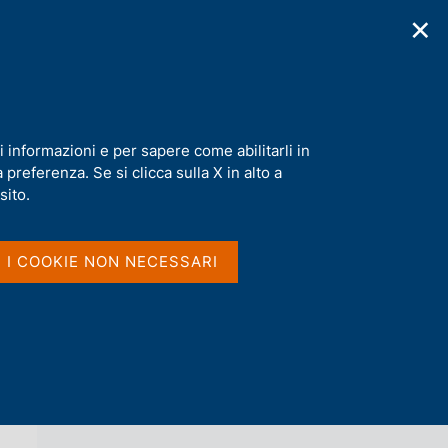
✕
cazioni
Statistiche
Media
|
IT
C
e
r
c
a
i informazioni e per sapere come abilitarli in
n
preferenza. Se si clicca sulla X in alto a
e
l
sito.
Vai al livello superiore 
NOTIZIE
s
i
t
I I COOKIE NON NECESSARI
o