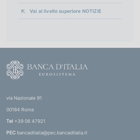
Vai al livello superiore 
NOTIZIE
F
o
o
(
t
t
e
via Nazionale 91
o
r
00184 Roma
r
n
Tel
+39 06 47921
a
PEC
bancaditalia@pec.bancaditalia.it
a