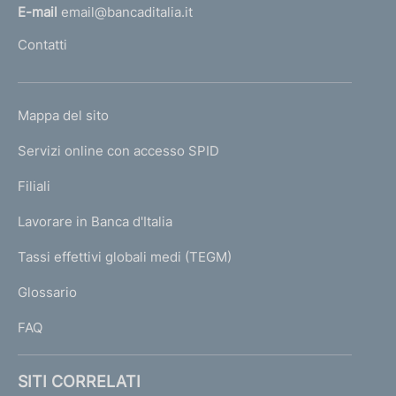
l
E-mail
email@bancaditalia.it
l
Contatti
'
h
o
L
Mappa del sito
m
I
e
Servizi online con accesso SPID
N
p
K
Filiali
a
U
g
Lavorare in Banca d'Italia
T
e
I
Tassi effettivi globali medi (TEGM)
)
L
Glossario
I
FAQ
SITI CORRELATI