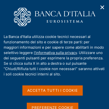
✕
H
A
o
C
p
m
e
r
e
r
i
p
c
Home
/
Media
/
Notizie
/
m
a
a
Note di Stabilità finanziaria e vigilanza n. 51
e
g
n
I
La Banca d'Italia utilizza cookie tecnici necessari al
n
e
e
n
funzionamento del sito e cookie di terze parti: per
u
l
d
f
maggiori informazioni e per sapere come abilitarli in modo
8 MAGGIO 2026
i
s
o
selettivo leggere
l'informativa sulla privacy
. Utilizzare uno
Note di Stabilità
n
i
r
dei seguenti pulsanti per esprimere la propria preferenza.
a
t
finanziaria e vigilanza n.
m
Se si clicca sulla X in alto a destra o sul pulsante
v
o
i
a
“Chiudi/Rifiuta tutti i cookie non necessari” saranno attivati
51
g
t
i soli cookie tecnici interni al sito.
a
i
z
v
i
Il ricorso delle imprese italiane ai derivati per la
a
o
ACCETTA TUTTI I COOKIE
copertura del rischio di tasso di interesse
n
s
e
u
i
PREFERENZE COOKIE