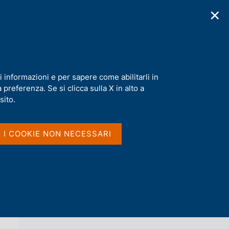
✕
cazioni
Statistiche
Media
|
IT
C
e
r
c
a
i informazioni e per sapere come abilitarli in
n
preferenza. Se si clicca sulla X in alto a
e
l
sito.
Vai al livello superiore 
NOTIZIE
s
i
t
I I COOKIE NON NECESSARI
o