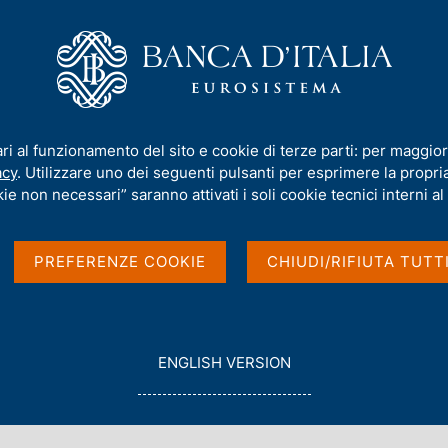
iamo
Compiti
Servizi al cittadino
Pubbli
cidente dell'ABF - 10 maggio 2023
ari al funzionamento del sito e cookie di terze parti: per maggior
acy
. Utilizzare uno dei seguenti pulsanti per esprimere la propria 
ie non necessari” saranno attivati i soli cookie tecnici interni al 
ti dell'organo
PREFERENZE COOKIE
CHIUDI/RIFIUTA TUTT
10 maggio 2023
G
ENGLISH VERSION
O
T
O