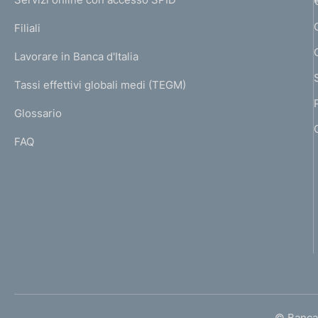
N
p
K
Filiali
a
U
g
Lavorare in Banca d'Italia
T
e
I
Tassi effettivi globali medi (TEGM)
)
L
Glossario
I
FAQ
© Banca 