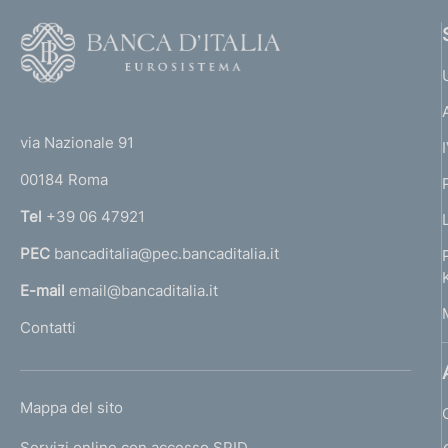
F
o
o
(
t
t
e
via Nazionale 91
o
r
00184 Roma
r
n
Tel
+39 06 47921
a
PEC
bancaditalia@pec.bancaditalia.it
a
l
E-mail
email@bancaditalia.it
l
Contatti
'
h
o
L
Mappa del sito
m
I
e
Servizi online con accesso SPID