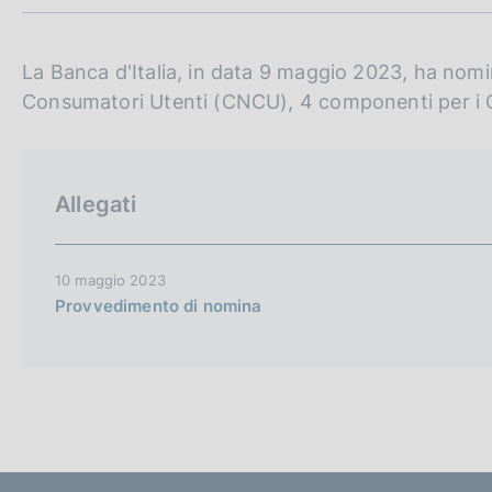
m
c
p
o
a
o
l
La Banca d'Italia, in data 9 maggio 2023, ha nomi
k
a
Consumatori Utenti (CNCU), 4 componenti per i Co
i
p
e
a
:
g
i
n
Allegati
a
10 maggio 2023
Provvedimento di nomina