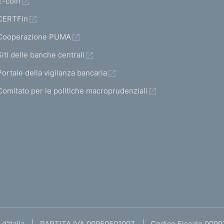
€-coin
CERTFin
Cooperazione PUMA
Siti delle banche centrali
Portale della vigilanza bancaria
Comitato per le politiche macroprudenziali
d'Italia
PARTITA IVA 00950501007
Codice Fiscale 009