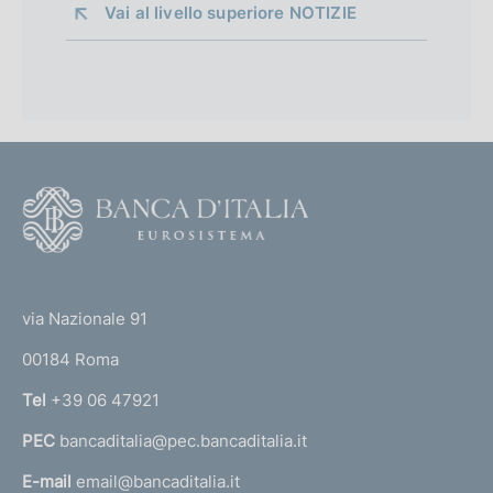
Vai al livello superiore 
NOTIZIE
F
o
o
(
t
t
e
via Nazionale 91
o
r
00184 Roma
r
n
Tel
+39 06 47921
a
PEC
bancaditalia@pec.bancaditalia.it
a
l
E-mail
email@bancaditalia.it