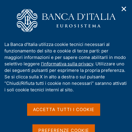
✕
H
A
o
C
p
m
e
r
e
r
i
p
c
Home
/
Media
/
Notizie
/
m
a
a
La Banca d'Italia compie ulteriori progressi verso la sostenibilità
e
g
n
dei propri investimenti
I
La Banca d'Italia utilizza cookie tecnici necessari al
n
e
e
n
funzionamento del sito e cookie di terze parti: per
u
l
d
f
maggiori informazioni e per sapere come abilitarli in modo
i
s
16 FEBBRAIO 2021
o
selettivo leggere
l'informativa sulla privacy
. Utilizzare uno
n
i
r
La Banca d'Italia compie
dei seguenti pulsanti per esprimere la propria preferenza.
a
t
m
Se si clicca sulla X in alto a destra o sul pulsante
v
o
ulteriori progressi verso la
i
a
“Chiudi/Rifiuta tutti i cookie non necessari” saranno attivati
g
t
i soli cookie tecnici interni al sito.
sostenibilità dei propri
a
i
z
investimenti
v
i
a
o
ACCETTA TUTTI I COOKIE
n
s
e
u
Condividi
S
i
PREFERENZE COOKIE