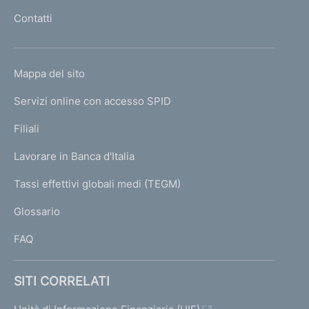
l
Contatti
'
h
o
L
Mappa del sito
m
I
e
Servizi online con accesso SPID
N
p
K
Filiali
a
U
g
Lavorare in Banca d'Italia
T
e
I
Tassi effettivi globali medi (TEGM)
)
L
Glossario
I
FAQ
SITI CORRELATI