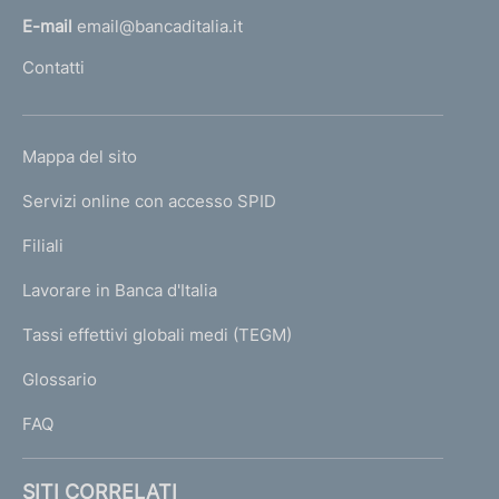
l
E-mail
email@bancaditalia.it
l
Contatti
'
h
o
L
Mappa del sito
m
I
e
Servizi online con accesso SPID
N
p
K
Filiali
a
U
g
Lavorare in Banca d'Italia
T
e
I
Tassi effettivi globali medi (TEGM)
)
L
Glossario
I
FAQ
SITI CORRELATI