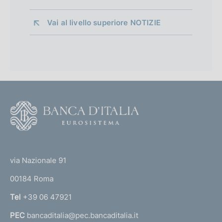
Vai al livello superiore 
NOTIZIE
F
o
o
(
t
t
e
via Nazionale 91
o
r
00184 Roma
r
n
Tel
+39 06 47921
a
PEC
bancaditalia@pec.bancaditalia.it
a