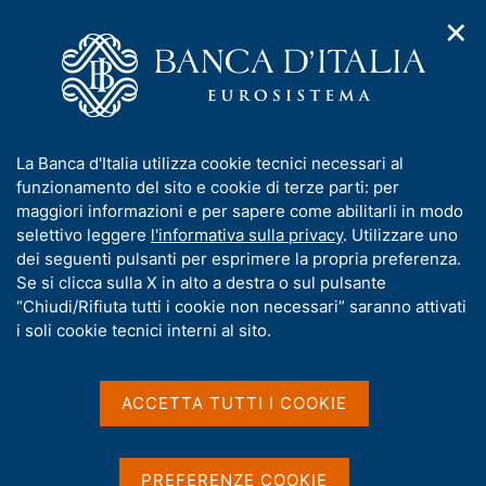
✕
H
A
o
C
p
m
e
r
e
r
i
p
c
Home
/
Media
/
Notizie
/
m
a
a
Inaugurazione al Salone Margherita della mostra Opere in Scena
e
g
n
- 25 settembre 2021
I
La Banca d'Italia utilizza cookie tecnici necessari al
n
e
e
n
funzionamento del sito e cookie di terze parti: per
u
l
d
f
maggiori informazioni e per sapere come abilitarli in modo
i
s
25 SETTEMBRE 2021
o
selettivo leggere
l'informativa sulla privacy
. Utilizzare uno
n
i
r
Inaugurazione al Salone
dei seguenti pulsanti per esprimere la propria preferenza.
a
t
m
Se si clicca sulla X in alto a destra o sul pulsante
v
o
Margherita della mostra
i
a
“Chiudi/Rifiuta tutti i cookie non necessari” saranno attivati
g
t
i soli cookie tecnici interni al sito.
Opere in Scena - 25
a
i
z
settembre 2021
v
i
a
o
ACCETTA TUTTI I COOKIE
n
s
e
u
Condividi
S
i
PREFERENZE COOKIE