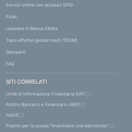
I
e
Servizi online con accesso SPID
N
p
K
Filiali
a
U
g
Lavorare in Banca d'Italia
T
e
I
Tassi effettivi globali medi (TEGM)
)
L
Glossario
I
FAQ
SITI CORRELATI
Unità di Informazione Finanziaria (UIF)
Arbitro Bancario e Finanziario (ABF)
IVASS
Premio per la scuola "Inventiamo una banconota"