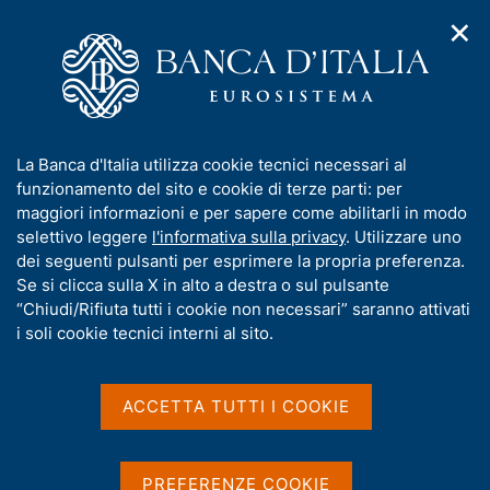
✕
H
A
o
C
p
m
e
r
e
r
i
p
c
Home
/
Media
/
Notizie
/
m
a
a
In agosto €-coin è ulteriormente aumentato
e
g
n
I
La Banca d'Italia utilizza cookie tecnici necessari al
n
e
e
n
funzionamento del sito e cookie di terze parti: per
u
l
d
f
maggiori informazioni e per sapere come abilitarli in modo
3 SETTEMBRE 2025
i
s
o
selettivo leggere
l'informativa sulla privacy
. Utilizzare uno
In agosto €-coin è
n
i
r
dei seguenti pulsanti per esprimere la propria preferenza.
a
t
ulteriormente aumentato
m
Se si clicca sulla X in alto a destra o sul pulsante
v
o
i
a
“Chiudi/Rifiuta tutti i cookie non necessari” saranno attivati
g
t
i soli cookie tecnici interni al sito.
a
i
z
Condividi
S
v
i
t
a
o
ACCETTA TUTTI I COOKIE
a
n
s
m
e
u
p
i
PREFERENZE COOKIE
a