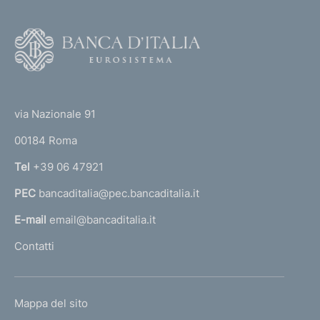
F
o
o
(
t
t
e
via Nazionale 91
o
r
00184 Roma
r
n
Tel
+39 06 47921
a
PEC
bancaditalia@pec.bancaditalia.it
a
l
E-mail
email@bancaditalia.it
l
Contatti
'
h
o
L
Mappa del sito
m