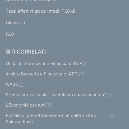
T
e
I
Tassi effettivi globali medi (TEGM)
)
L
Glossario
I
FAQ
SITI CORRELATI
Unità di Informazione Finanziaria (UIF)
Arbitro Bancario e Finanziario (ABF)
IVASS
Premio per la scuola "Inventiamo una banconota"
L'Economia per tutti
Portale di prenotazione on-line delle visite a
Palazzo Koch