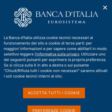
✕
H
A
o
C
p
m
e
r
e
r
i
p
c
Home
/
Media
/
Notizie
/
m
a
a
Fabio Panetta - Intervento su non performing loans presso la VI
e
g
n
Commissione (Finanze) della Camera dei Deputati
I
La Banca d'Italia utilizza cookie tecnici necessari al
n
e
e
n
funzionamento del sito e cookie di terze parti: per
u
l
d
f
maggiori informazioni e per sapere come abilitarli in modo
i
s
15 MAGGIO 2017
o
selettivo leggere
l'informativa sulla privacy
. Utilizzare uno
n
i
r
Fabio Panetta - Intervento
dei seguenti pulsanti per esprimere la propria preferenza.
a
t
m
Se si clicca sulla X in alto a destra o sul pulsante
v
o
su non performing loans
i
a
“Chiudi/Rifiuta tutti i cookie non necessari” saranno attivati
g
t
i soli cookie tecnici interni al sito.
presso la VI Commissione
a
i
z
(Finanze) della Camera dei
v
i
a
o
ACCETTA TUTTI I COOKIE
Deputati
n
s
e
u
i
PREFERENZE COOKIE