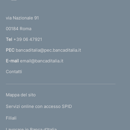
o
(
t
t
e
via Nazionale 91
o
r
00184 Roma
r
n
Tel
+39 06 47921
a
PEC
bancaditalia@pec.bancaditalia.it
a
l
E-mail
email@bancaditalia.it
l
Contatti
'
h
o
L
Mappa del sito
m
I
e
Servizi online con accesso SPID
N
p
K
Filiali
a
U
g
Lavorare in Banca d'Italia