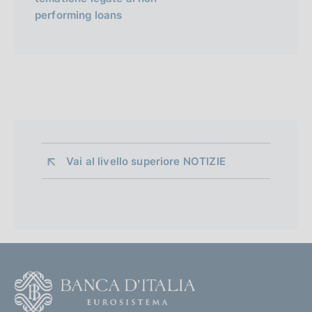
performing loans
Vai al livello superiore 
NOTIZIE
F
o